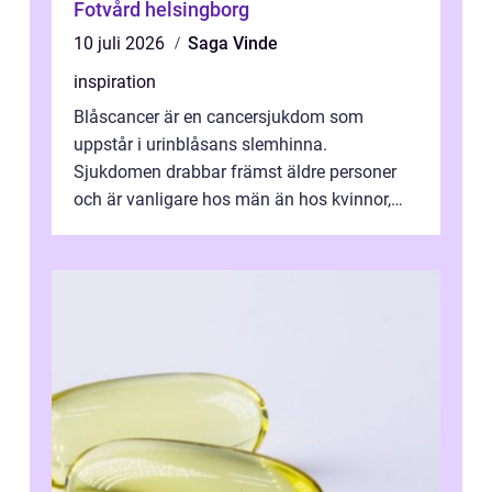
Fotvård helsingborg
10 juli 2026
Saga Vinde
inspiration
Blåscancer är en cancersjukdom som
uppstår i urinblåsans slemhinna.
Sjukdomen drabbar främst äldre personer
och är vanligare hos män än hos kvinnor,
men alla kan insjukna. Ju tidigare
förändringarna u...