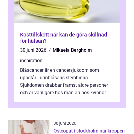
Kosttillskott när kan de göra skillnad
för hälsan?
30 juni 2026
Mikaela Bergholm
inspiration
Blåscancer är en cancersjukdom som
uppstår i urinblåsans slemhinna.
Sjukdomen drabbar främst äldre personer
och är vanligare hos män än hos kvinnor,
men alla kan insjukna. Ju tidigare
förändringarna u...
30 juni 2026
Osteopat i stockholm när kroppen