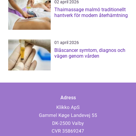
02 april 2026
Thaimassage malmö traditionellt
hantverk för modern återhämtning
01 april 2026
Blåscancer symtom, diagnos och
vägen genom vården
Adress