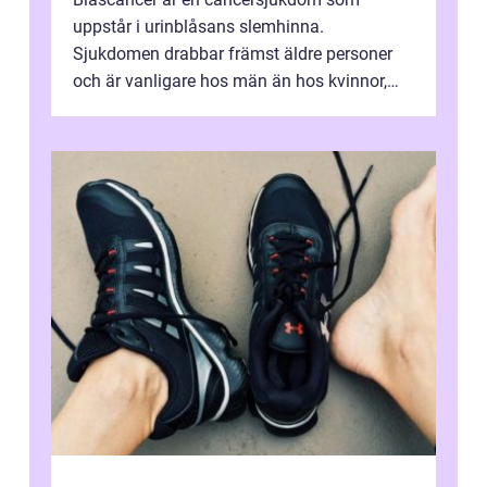
uppstår i urinblåsans slemhinna.
Sjukdomen drabbar främst äldre personer
och är vanligare hos män än hos kvinnor,
men alla kan insjukna. Ju tidigare
förändringarna u...