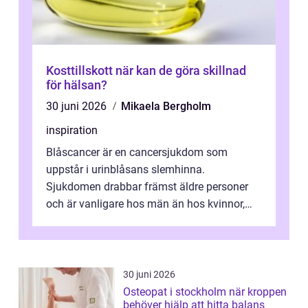
Kosttillskott när kan de göra skillnad
för hälsan?
30 juni 2026
Mikaela Bergholm
inspiration
Blåscancer är en cancersjukdom som
uppstår i urinblåsans slemhinna.
Sjukdomen drabbar främst äldre personer
och är vanligare hos män än hos kvinnor,
men alla kan insjukna. Ju tidigare
förändringarna u...
30 juni 2026
Osteopat i stockholm när kroppen
behöver hjälp att hitta balans