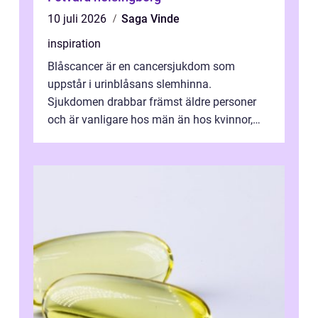
10 juli 2026
Saga Vinde
inspiration
Blåscancer är en cancersjukdom som
uppstår i urinblåsans slemhinna.
Sjukdomen drabbar främst äldre personer
och är vanligare hos män än hos kvinnor,
men alla kan insjukna. Ju tidigare
förändringarna u...