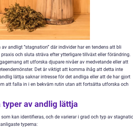
av andligt ”stagnation” där individer har en tendens att bli
xis och sluta sträva efter ytterligare tillväxt eller förändring.
gagemang att utforska djupare nivåer av medvetande eller att
teendemönster. Det är viktigt att komma ihåg att detta inte
lig lättja saknar intresse för det andliga eller att de har gjort
t om att falla in i en bekväm rutin utan att fortsätta utforska och
 typer av andlig lättja
a som kan identifieras, och de varierar i grad och typ av stagnati
vanligaste typerna: