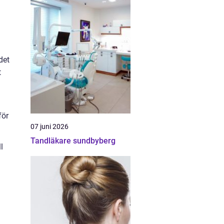
det
t
för
07 juni 2026
Tandläkare sundbyberg
l