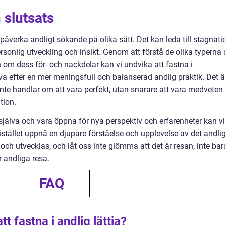
slutsats
påverka andligt sökande på olika sätt. Det kan leda till stagnati
ersonlig utveckling och insikt. Genom att förstå de olika typerna
n om dess för- och nackdelar kan vi undvika att fastna i
va efter en mer meningsfull och balanserad andlig praktik. Det ä
inte handlar om att vara perfekt, utan snarare att vara medveten
tion.
jälva och vara öppna för nya perspektiv och erfarenheter kan vi
 istället uppnå en djupare förståelse och upplevelse av det andli
a och utvecklas, och låt oss inte glömma att det är resan, inte bar
r andliga resa.
FAQ
t fastna i andlig lättja?