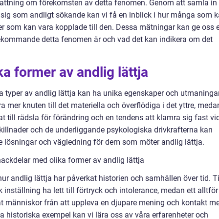
fattning om förekomsten av detta fenomen. Genom att samla in
 sig som andligt sökande kan vi få en inblick i hur många som 
orer som kan vara kopplade till den. Dessa mätningar kan ge oss 
örekommande detta fenomen är och vad det kan indikera om det
ka former av andlig lättja
lika typer av andlig lättja kan ha unika egenskaper och utmaningar
ra mer knuten till det materiella och överflödiga i det yttre, meda
till rädsla för förändring och en tendens att klamra sig fast vi
skillnader och de underliggande psykologiska drivkrafterna kan
 lösningar och vägledning för dem som möter andlig lättja.
ackdelar med olika former av andlig lättja
hur andlig lättja har påverkat historien och samhällen över tid. Ti
ställning ha lett till förtryck och intolerance, medan ett alltför
rat människor från att uppleva en djupare mening och kontakt m
 historiska exempel kan vi lära oss av våra erfarenheter och