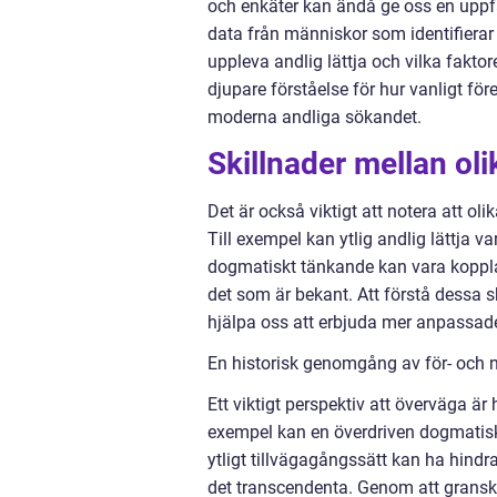
och enkäter kan ändå ge oss en upp
data från människor som identifierar
uppleva andlig lättja och vilka fakt
djupare förståelse för hur vanligt f
moderna andliga sökandet.
Skillnader mellan oli
Det är också viktigt att notera att o
Till exempel kan ytlig andlig lättja va
dogmatiskt tänkande kan vara kopplat 
det som är bekant. Att förstå dessa 
hjälpa oss att erbjuda mer anpassade
En historisk genomgång av för- och n
Ett viktigt perspektiv att överväga är 
exempel kan en överdriven dogmatisk in
ytligt tillvägagångssätt kan ha hind
det transcendenta. Genom att granska