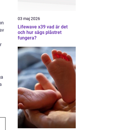
03 maj 2026
on
Lifewave x39 vad är det
 av
och hur sägs plåstret
fungera?
r
ga
a