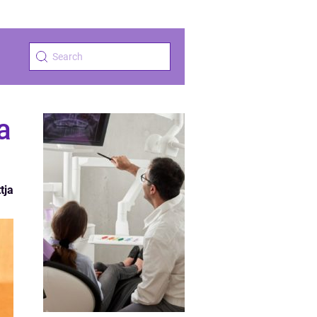
a
tja