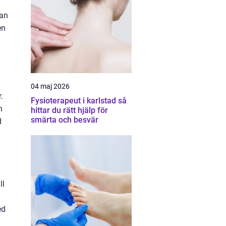
kan
en
04 maj 2026
.
Fysioterapeut i karlstad så
n
hittar du rätt hjälp för
smärta och besvär
d
ll
ed