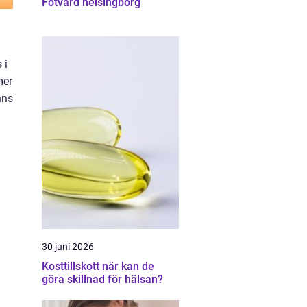
Fotvård helsingborg
 i
mer
nns
30 juni 2026
Kosttillskott när kan de
göra skillnad för hälsan?