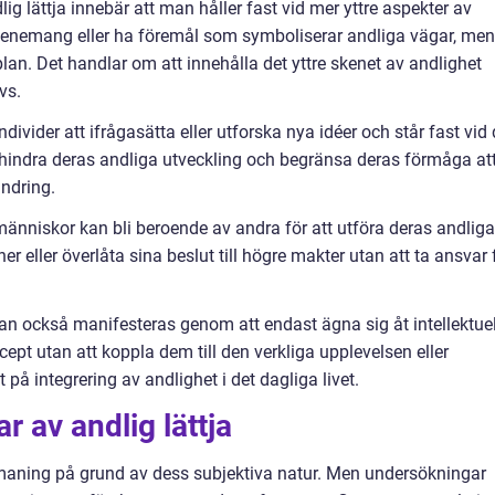
dlig lättja innebär att man håller fast vid mer yttre aspekter av
 evenemang eller ha föremål som symboliserar andliga vägar, men
plan. Det handlar om att innehålla det yttre skenet av andlighet
vs.
ivider att ifrågasätta eller utforska nya idéer och står fast vid 
kan hindra deras andliga utveckling och begränsa deras förmåga at
ndring.
människor kan bli beroende av andra för att utföra deras andliga
er eller överlåta sina beslut till högre makter utan att ta ansvar 
a kan också manifesteras genom att endast ägna sig åt intellektuel
ept utan att koppla dem till den verkliga upplevelsen eller
t på integrering av andlighet i det dagliga livet.
r av andlig lättja
tmaning på grund av dess subjektiva natur. Men undersökningar