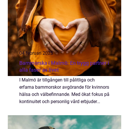
04 februari 2025
Barnmorska i Malmö: En trygg partner i
alla faser av livet
I Malmö är tillgången till pålitliga och
erfarna barnmorskor avgörande för kvinnors
hälsa och välbefinnande. Med ökat fokus på
kontinuitet och personlig vård erbjuder
staden ett brett spektru...