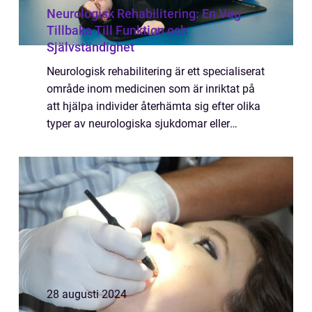
Neurologisk Rehabilitering: En Väg
Tillbaka Till Funktion och
Självständighet
Neurologisk rehabilitering är ett specialiserat
område inom medicinen som är inriktat på
att hjälpa individer återhämta sig efter olika
typer av neurologiska sjukdomar eller
skador. Denna form av neurologisk reha...
28 augusti 2024