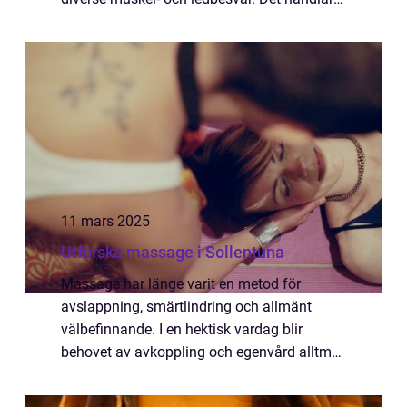
inte bara om att lindra akut sm&aum...
11 mars 2025
Utforska massage i Sollentuna
Massage har länge varit en metod för
avslappning, smärtlindring och allmänt
välbefinnande. I en hektisk vardag blir
behovet av avkoppling och egenvård alltmer
påtagligt. Att hitta en plats där man kan få...