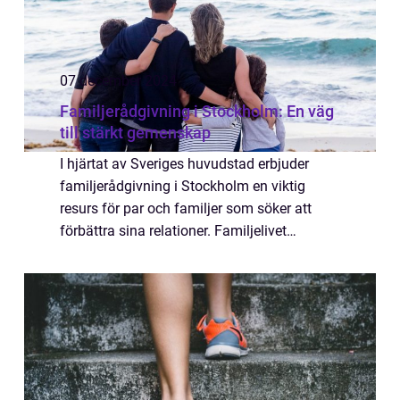
07 december 2024
Familjerådgivning i Stockholm: En väg
till stärkt gemenskap
I hjärtat av Sveriges huvudstad erbjuder
familjerådgivning i Stockholm en viktig
resurs för par och familjer som söker att
förbättra sina relationer. Familjelivet
kommer med både underbara stunder och
utmaningar, ...