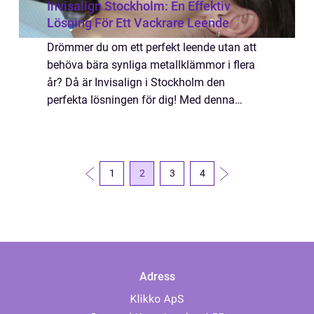
Invisalign Stockholm: En Effektiv
Lösning För Ett Vackrare Leende
Drömmer du om ett perfekt leende utan att
behöva bära synliga metallklämmor i flera
år? Då är Invisalign i Stockholm den
perfekta lösningen för dig! Med denna
moderna tandregleringsteknik kan du
korriger...
1
2
3
4
Adress