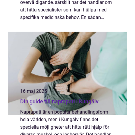
överväldigande, särskilt när det handlar om
att hitta specialister som kan hjälpa med
specifika medicinska behov. En sådan
specialist är en endokrinolog e...
16 maj 2025
Din guide till naprapati i Kungälv
Naprapati är en populär behandlingsform i
hela världen, men i Kungälv finns det
speciella möjligheter att hitta rätt hjälp för
diverse muskel- och ledbesvär. Det handlar