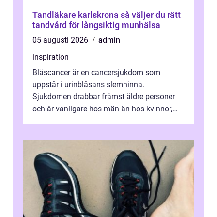
Tandläkare karlskrona så väljer du rätt
tandvård för långsiktig munhälsa
05 augusti 2026
admin
inspiration
Blåscancer är en cancersjukdom som
uppstår i urinblåsans slemhinna.
Sjukdomen drabbar främst äldre personer
och är vanligare hos män än hos kvinnor,
men alla kan insjukna. Ju tidigare
förändringarna u...