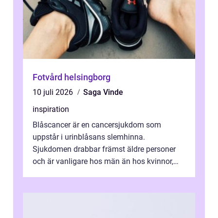
Fotvård helsingborg
10 juli 2026
Saga Vinde
inspiration
Blåscancer är en cancersjukdom som
uppstår i urinblåsans slemhinna.
Sjukdomen drabbar främst äldre personer
och är vanligare hos män än hos kvinnor,
men alla kan insjukna. Ju tidigare
förändringarna u...