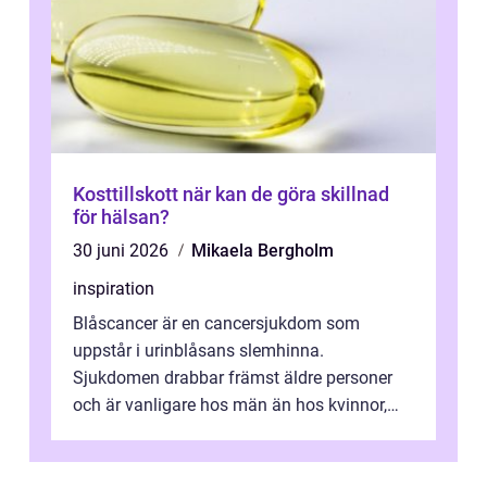
Kosttillskott när kan de göra skillnad
för hälsan?
30 juni 2026
Mikaela Bergholm
inspiration
Blåscancer är en cancersjukdom som
uppstår i urinblåsans slemhinna.
Sjukdomen drabbar främst äldre personer
och är vanligare hos män än hos kvinnor,
men alla kan insjukna. Ju tidigare
förändringarna u...