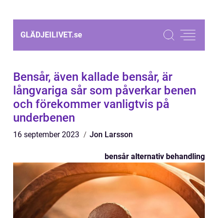
GLÄDJEILIVET.
se
Bensår, även kallade bensår, är
långvariga sår som påverkar benen
och förekommer vanligtvis på
underbenen
16 september 2023
Jon Larsson
bensår alternativ behandling