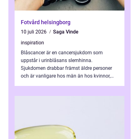
Fotvård helsingborg
10 juli 2026
Saga Vinde
inspiration
Blåscancer är en cancersjukdom som
uppstår i urinblåsans slemhinna.
Sjukdomen drabbar främst äldre personer
och är vanligare hos män än hos kvinnor,
men alla kan insjukna. Ju tidigare
förändringarna u...