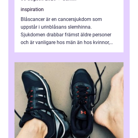
inspiration
Blåscancer är en cancersjukdom som
uppstår i urinblåsans slemhinna.
Sjukdomen drabbar främst äldre personer
och är vanligare hos män än hos kvinnor,
men alla kan insjukna. Ju tidigare
förändringarna u...