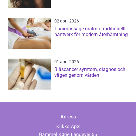
02 april 2026
Thaimassage malmö traditionellt
hantverk för modern återhämtning
01 april 2026
Blåscancer symtom, diagnos och
vägen genom vården
Adress