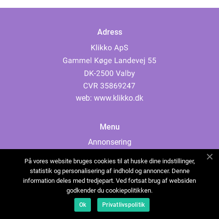
Adress
web:
www.klikko.dk
Menu
Annonsering
Om oss
På vores website bruges cookies til at huske dine indstillinger,
Cookies
statistik og personalisering af indhold og annoncer. Denne
information deles med tredjepart. Ved fortsat brug af websiden
Kontakta oss
godkender du cookiepolitikken.
Sitemap
Ok
Privatlivspolitik