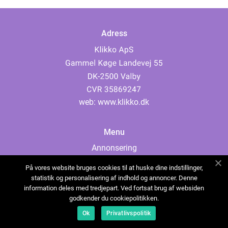
Adress
web:
www.klikko.dk
Menu
Annonsering
Om oss
På vores website bruges cookies til at huske dine indstillinger,
Cookies
statistik og personalisering af indhold og annoncer. Denne
information deles med tredjepart. Ved fortsat brug af websiden
Kontakta oss
godkender du cookiepolitikken.
Sitemap
Ok
Privatlivspolitik