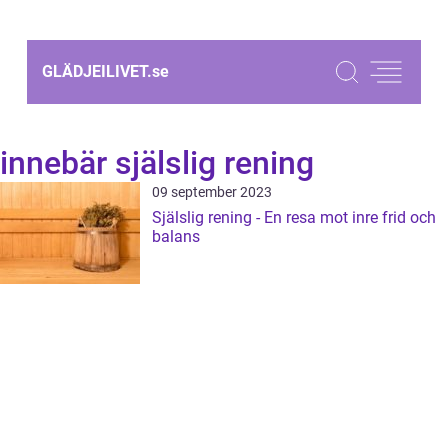
GLÄDJEILIVET.
se
innebär själslig rening
09 september 2023
Själslig rening - En resa mot inre frid och
balans