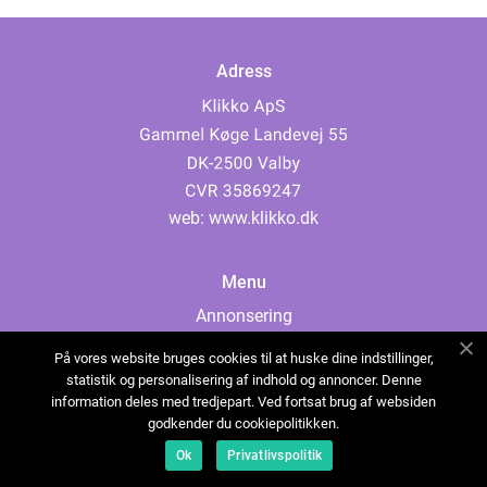
Adress
web:
www.klikko.dk
Menu
Annonsering
Om oss
På vores website bruges cookies til at huske dine indstillinger,
Cookies
statistik og personalisering af indhold og annoncer. Denne
information deles med tredjepart. Ved fortsat brug af websiden
Kontakta oss
godkender du cookiepolitikken.
Sitemap
Ok
Privatlivspolitik