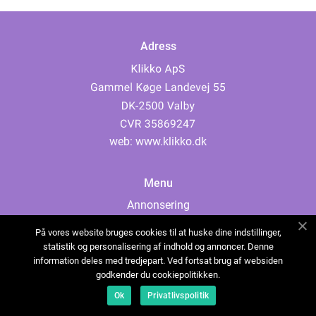
Adress
web:
www.klikko.dk
Menu
Annonsering
Om oss
På vores website bruges cookies til at huske dine indstillinger,
Cookies
statistik og personalisering af indhold og annoncer. Denne
information deles med tredjepart. Ved fortsat brug af websiden
Kontakta oss
godkender du cookiepolitikken.
Sitemap
Ok
Privatlivspolitik