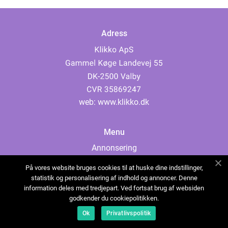
Adress
web:
www.klikko.dk
Menu
Annonsering
Om oss
På vores website bruges cookies til at huske dine indstillinger,
Cookies
statistik og personalisering af indhold og annoncer. Denne
information deles med tredjepart. Ved fortsat brug af websiden
Kontakta oss
godkender du cookiepolitikken.
Sitemap
Ok
Privatlivspolitik