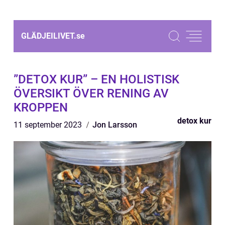
GLÄDJEILIVET.
se
”DETOX KUR” – EN HOLISTISK
ÖVERSIKT ÖVER RENING AV
KROPPEN
detox kur
11 september 2023
Jon Larsson