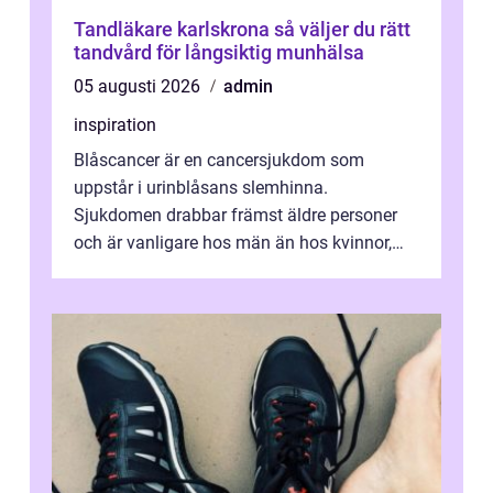
Tandläkare karlskrona så väljer du rätt
tandvård för långsiktig munhälsa
05 augusti 2026
admin
inspiration
Blåscancer är en cancersjukdom som
uppstår i urinblåsans slemhinna.
Sjukdomen drabbar främst äldre personer
och är vanligare hos män än hos kvinnor,
men alla kan insjukna. Ju tidigare
förändringarna u...