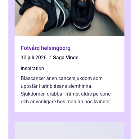
Fotvård helsingborg
10 juli 2026
Saga Vinde
inspiration
Blåscancer är en cancersjukdom som
uppstår i urinblåsans slemhinna.
Sjukdomen drabbar främst äldre personer
och är vanligare hos män än hos kvinnor,
men alla kan insjukna. Ju tidigare
förändringarna u...