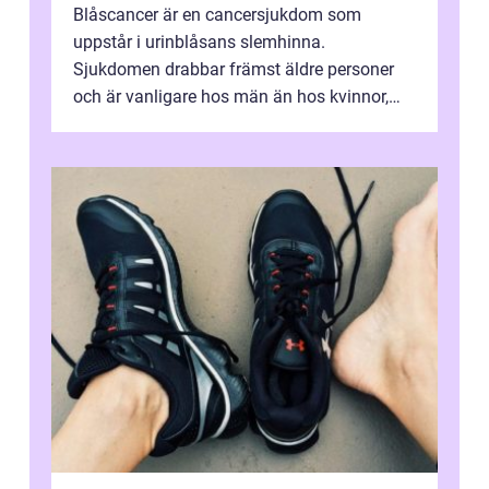
Blåscancer är en cancersjukdom som
uppstår i urinblåsans slemhinna.
Sjukdomen drabbar främst äldre personer
och är vanligare hos män än hos kvinnor,
men alla kan insjukna. Ju tidigare
förändringarna u...