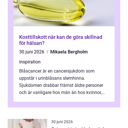
Kosttillskott när kan de göra skillnad
för hälsan?
30 juni 2026
Mikaela Bergholm
inspiration
Blåscancer är en cancersjukdom som
uppstår i urinblåsans slemhinna.
Sjukdomen drabbar främst äldre personer
och är vanligare hos män än hos kvinnor,
men alla kan insjukna. Ju tidigare
förändringarna u...
30 juni 2026