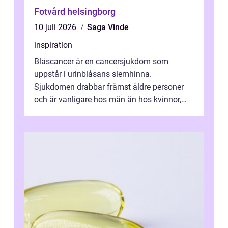
Fotvård helsingborg
10 juli 2026
Saga Vinde
inspiration
Blåscancer är en cancersjukdom som
uppstår i urinblåsans slemhinna.
Sjukdomen drabbar främst äldre personer
och är vanligare hos män än hos kvinnor,
men alla kan insjukna. Ju tidigare
förändringarna u...