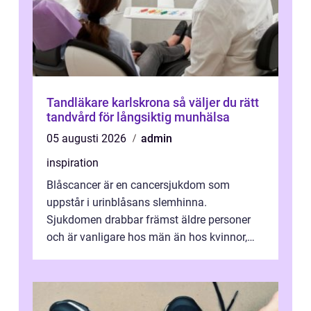
Tandläkare karlskrona så väljer du rätt
tandvård för långsiktig munhälsa
05 augusti 2026
admin
inspiration
Blåscancer är en cancersjukdom som
uppstår i urinblåsans slemhinna.
Sjukdomen drabbar främst äldre personer
och är vanligare hos män än hos kvinnor,
men alla kan insjukna. Ju tidigare
förändringarna u...