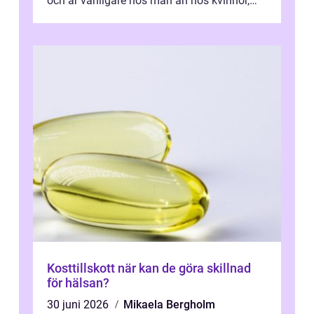
och är vanligare hos män än hos kvinnor,
men alla kan insjukna. Ju tidigare
förändringarna u...
Kosttillskott när kan de göra skillnad
för hälsan?
30 juni 2026
Mikaela Bergholm