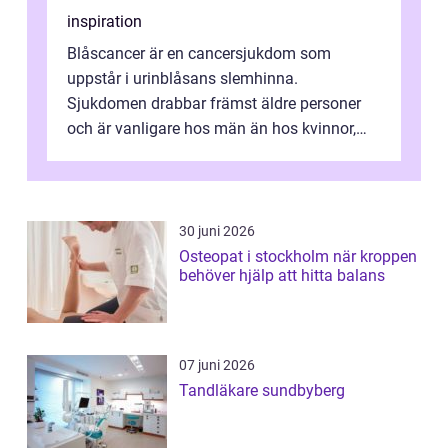
inspiration
Blåscancer är en cancersjukdom som
uppstår i urinblåsans slemhinna.
Sjukdomen drabbar främst äldre personer
och är vanligare hos män än hos kvinnor,
men alla kan insjukna. Ju tidigare
förändringarna u...
30 juni 2026
Osteopat i stockholm när kroppen
behöver hjälp att hitta balans
07 juni 2026
Tandläkare sundbyberg