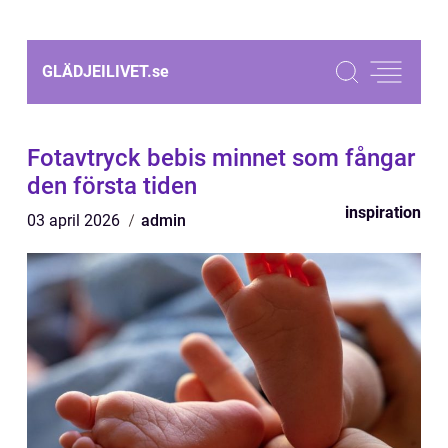
GLÄDJEILIVET.
se
Fotavtryck bebis minnet som fångar
den första tiden
inspiration
03 april 2026
admin