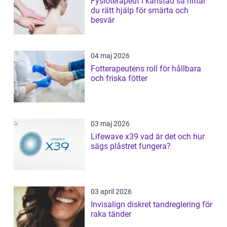
Fysioterapeut i karlstad så hittar
du rätt hjälp för smärta och
besvär
04 maj 2026
Fotterapeutens roll för hållbara
och friska fötter
03 maj 2026
Lifewave x39 vad är det och hur
sägs plåstret fungera?
03 april 2026
Invisalign diskret tandreglering för
raka tänder