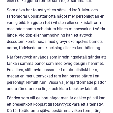
eller i olika gjutna former som följer samma stil.
Som gåva har fotavtryck en särskild kraft. Mor- och
farföräldrar uppskattar ofta något mer personligt än en
vanlig bild. En gjuten fot i vit sten eller en kristallform
med både namn och datum blir en minnessak att vårda
länge. Vid dop eller namngivning kan ett avtryck
dessutom kombineras med gravyr exempelvis barnets
namn, födelsedatum, klockslag eller en kort hälsning.
När fotavtryck används som inredningsdetalj går det att
tänka i samma banor som med övrig design i hemmet.
En stilren, slät tavla passar i ett minimalistiskt hem,
medan en mer utsmyckad ram kan passa bättre i ett
personligt, lekfullt rum. Vissa väljer hjärtformade plattor,
andra föredrar rena linjer och klara block av kristall.
För den som vill ge bort något men är osäker på stil kan
ett presentkort kopplat till fotavtryck vara ett alternativ.
Då får föräldrarna själva bestämma vilken form, färg