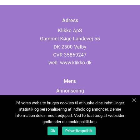
Adress
web:
www.klikko.dk
Menu
Annonsering
Om oss
På vores website bruges cookies til at huske dine indstillinger,
Cookies
statistik og personalisering af indhold og annoncer. Denne
information deles med tredjepart. Ved fortsat brug af websiden
Kontakta oss
godkender du cookiepolitikken.
Sitemap
Ok
Privatlivspolitik