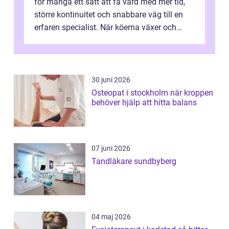
för många ett sätt att få vård med mer tid,
större kontinuitet och snabbare väg till en
erfaren specialist. När köerna växer och
vården upplevs som splittrad...
30 juni 2026
Osteopat i stockholm när kroppen
behöver hjälp att hitta balans
07 juni 2026
Tandläkare sundbyberg
04 maj 2026