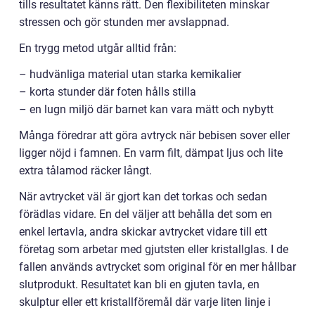
tills resultatet känns rätt. Den flexibiliteten minskar
stressen och gör stunden mer avslappnad.
En trygg metod utgår alltid från:
– hudvänliga material utan starka kemikalier
– korta stunder där foten hålls stilla
– en lugn miljö där barnet kan vara mätt och nybytt
Många föredrar att göra avtryck när bebisen sover eller
ligger nöjd i famnen. En varm filt, dämpat ljus och lite
extra tålamod räcker långt.
När avtrycket väl är gjort kan det torkas och sedan
förädlas vidare. En del väljer att behålla det som en
enkel lertavla, andra skickar avtrycket vidare till ett
företag som arbetar med gjutsten eller kristallglas. I de
fallen används avtrycket som original för en mer hållbar
slutprodukt. Resultatet kan bli en gjuten tavla, en
skulptur eller ett kristallföremål där varje liten linje i