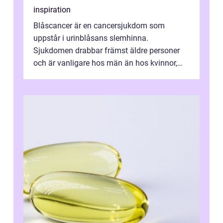
inspiration
Blåscancer är en cancersjukdom som
uppstår i urinblåsans slemhinna.
Sjukdomen drabbar främst äldre personer
och är vanligare hos män än hos kvinnor,
men alla kan insjukna. Ju tidigare
förändringarna u...