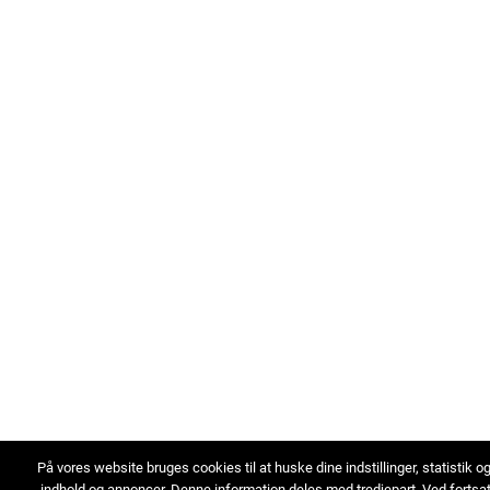
På vores website bruges cookies til at huske dine indstillinger, statistik o
indhold og annoncer. Denne information deles med tredjepart. Ved fortsa