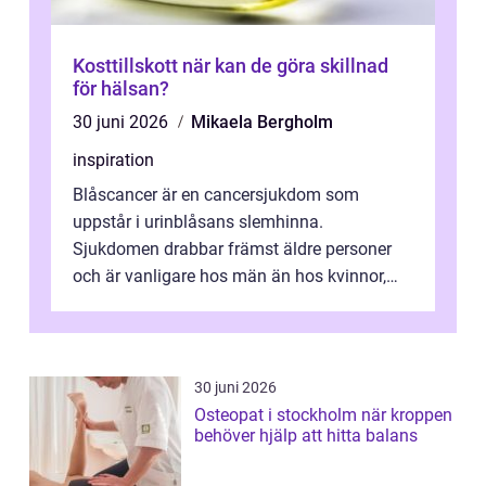
Kosttillskott när kan de göra skillnad
för hälsan?
30 juni 2026
Mikaela Bergholm
inspiration
Blåscancer är en cancersjukdom som
uppstår i urinblåsans slemhinna.
Sjukdomen drabbar främst äldre personer
och är vanligare hos män än hos kvinnor,
men alla kan insjukna. Ju tidigare
förändringarna u...
30 juni 2026
Osteopat i stockholm när kroppen
behöver hjälp att hitta balans