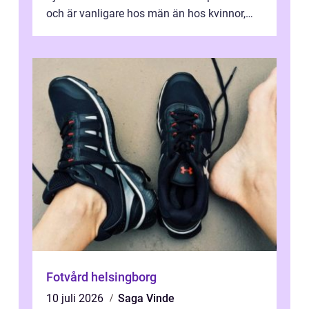
och är vanligare hos män än hos kvinnor,
men alla kan insjukna. Ju tidigare
förändringarna u...
Fotvård helsingborg
10 juli 2026
Saga Vinde