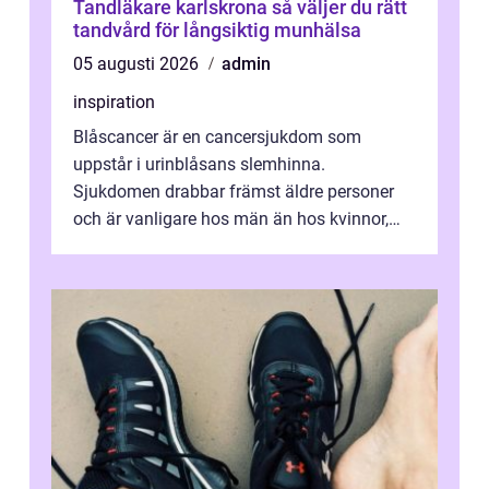
Tandläkare karlskrona så väljer du rätt
tandvård för långsiktig munhälsa
05 augusti 2026
admin
inspiration
Blåscancer är en cancersjukdom som
uppstår i urinblåsans slemhinna.
Sjukdomen drabbar främst äldre personer
och är vanligare hos män än hos kvinnor,
men alla kan insjukna. Ju tidigare
förändringarna u...