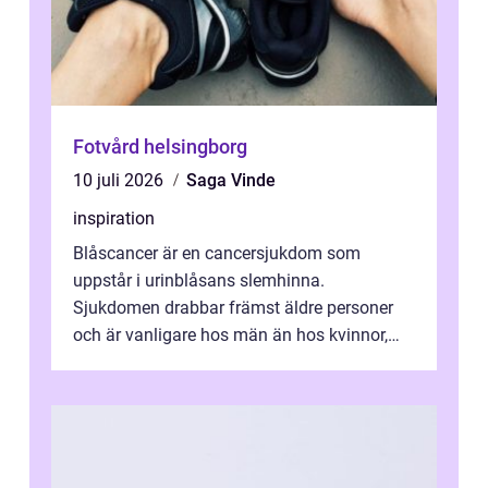
Fotvård helsingborg
10 juli 2026
Saga Vinde
inspiration
Blåscancer är en cancersjukdom som
uppstår i urinblåsans slemhinna.
Sjukdomen drabbar främst äldre personer
och är vanligare hos män än hos kvinnor,
men alla kan insjukna. Ju tidigare
förändringarna u...