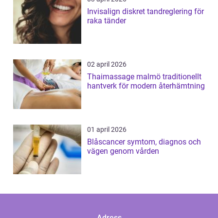
Invisalign diskret tandreglering för
raka tänder
02 april 2026
Thaimassage malmö traditionellt
hantverk för modern återhämtning
01 april 2026
Blåscancer symtom, diagnos och
vägen genom vården
Adress