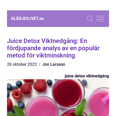
GLÄDJEILIVET.
se
Juice Detox Viktnedgång: En
fördjupande analys av en populär
metod för viktminskning
26 oktober 2023
Jon Larsson
juice detox viktnedgång