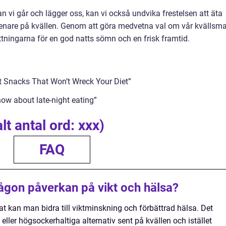
n vi går och lägger oss, kan vi också undvika frestelsen att äta
enare på kvällen. Genom att göra medvetna val om vår kvällsma
ttningarna för en god natts sömn och en frisk framtid.
t Snacks That Won’t Wreck Your Diet”
w about late-night eating”
alt antal ord: xxx)
FAQ
någon påverkan på vikt och hälsa?
at kan man bidra till viktminskning och förbättrad hälsa. Det
ler högsockerhaltiga alternativ sent på kvällen och istället