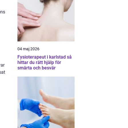
ens
04 maj 2026
Fysioterapeut i karlstad så
hittar du rätt hjälp för
var
smärta och besvär
sat
a