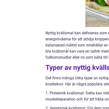
Nyttig kvällsmat kan definieras som
energinivåerna för att stödja kroppens
balanserad måltid som innehåller en 
bra kvällsmål kan vara en tallrik med
fullkornsnudlar eller ris som källa ti
Typer av nyttig kväl
Det finns många olika typer av nytti
kostbehov. Här är några populära alte
1. Proteinrik kvällsmat: Detta kan inkl
muskelreparation och för att hålla o
2. Vegetarisk kvällsmat: För dem som