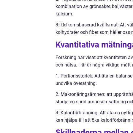
kombination av grönsaker, baljväxter 
kalcium.
3. Helkornsbaserad kvällsmat: Att vä
kolhydrater och fiber som håller oss 
Kvantitativa mätning
Forskning har visat att kvantiteten
och hälsa. Här är några viktiga mått 
1. Portionsstorlek: Att äta en balanser
undvika överätning.
2. Makronäringsämnen: att upprätthålla
stödja en sund ämnesomsättning och
3. Kaloriförbränning: Att äta en nyt
kan hjälpa till att öka kaloriförbrän
Skillnaderna mellan o