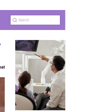
r
mat