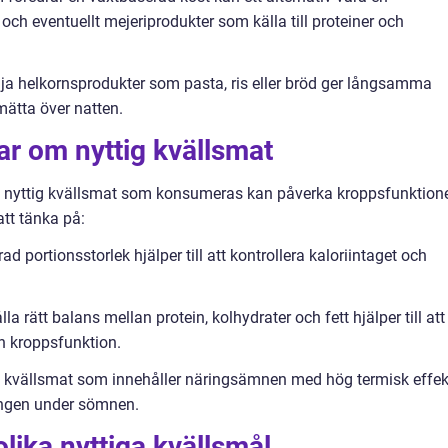
och eventuellt mejeriprodukter som källa till proteiner och
lja helkornsprodukter som pasta, ris eller bröd ger långsamma
mätta över natten.
ar om nyttig kvällsmat
 av nyttig kvällsmat som konsumeras kan påverka kroppsfunktion
att tänka på:
ad portionsstorlek hjälper till att kontrollera kaloriintaget och
 rätt balans mellan protein, kolhydrater och fett hjälper till att
 kroppsfunktion.
tig kvällsmat som innehåller näringsämnen med hög termisk effek
ningen under sömnen.
lika nyttiga kvällsmål