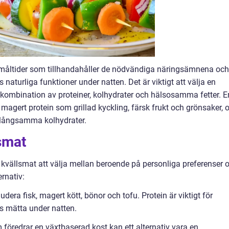
 måltider som tillhandahåller de nödvändiga näringsämnena och
 naturliga funktioner under natten. Det är viktigt att välja en
kombination av proteiner, kolhydrater och hälsosamma fetter. E
 magert protein som grillad kyckling, färsk frukt och grönsaker, 
ll långsamma kolhydrater.
lsmat
g kvällsmat att välja mellan beroende på personliga preferenser 
rnativ:
udera fisk, magert kött, bönor och tofu. Protein är viktigt för
ss mätta under natten.
 föredrar en växtbaserad kost kan ett alternativ vara en