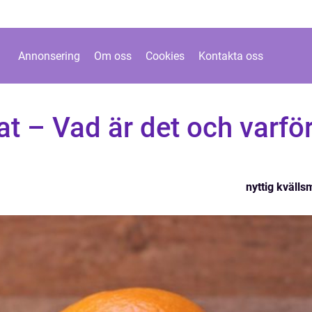
Annonsering
Om oss
Cookies
Kontakta oss
at – Vad är det och varfö
nyttig kvälls