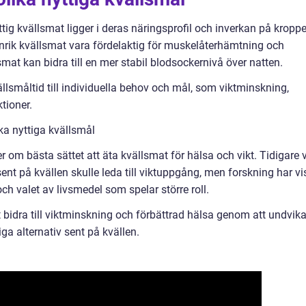
ttig kvällsmat ligger i deras näringsprofil och inverkan på kropp
inrik kvällsmat vara fördelaktig för muskelåterhämtning och
at kan bidra till en mer stabil blodsockernivå över natten.
ällsmåltid till individuella behov och mål, som viktminskning,
ktioner.
ka nyttiga kvällsmål
er om bästa sättet att äta kvällsmat för hälsa och vikt. Tidigare 
nt på kvällen skulle leda till viktuppgång, men forskning har vi
och valet av livsmedel som spelar större roll.
kt bidra till viktminskning och förbättrad hälsa genom att undvik
ga alternativ sent på kvällen.