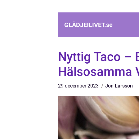
GLÄDJEILIVET.
se
Nyttig Taco – E
Hälsosamma 
29 december 2023
Jon Larsson