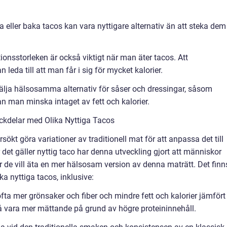
la eller baka tacos kan vara nyttigare alternativ än att steka dem 
rtionsstorleken är också viktigt när man äter tacos. Att
eda till att man får i sig för mycket kalorier.
älja hälsosamma alternativ för såser och dressingar, såsom
an man minska intaget av fett och kalorier.
ckdelar med Olika Nyttiga Tacos
rsökt göra variationer av traditionell mat för att anpassa det till
det gäller nyttig taco har denna utveckling gjort att människor
när de vill äta en mer hälsosam version av denna maträtt. Det finn
a nyttiga tacos, inklusive:
ofta mer grönsaker och fiber och mindre fett och kalorier jämfört
å vara mer mättande på grund av högre proteininnehåll.