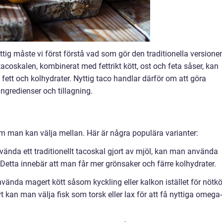
ttig måste vi först förstå vad som gör den traditionella versione
coskalen, kombinerat med fettrikt kött, ost och feta såser, kan
t fett och kolhydrater. Nyttig taco handlar därför om att göra
ngredienser och tillagning.
som man kan välja mellan. Här är några populära varianter:
 använda ett traditionellt tacoskal gjort av mjöl, kan man använda
Detta innebär att man får mer grönsaker och färre kolhydrater.
nvända magert kött såsom kyckling eller kalkon istället för nötkö
t kan man välja fisk som torsk eller lax för att få nyttiga omega-