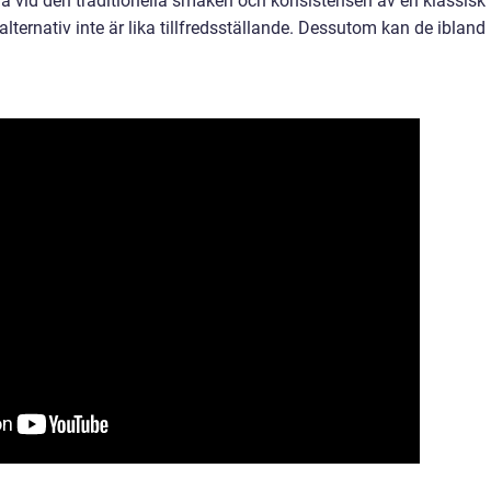
a vid den traditionella smaken och konsistensen av en klassisk
alternativ inte är lika tillfredsställande. Dessutom kan de ibland