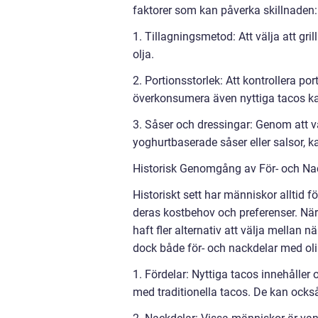
faktorer som kan påverka skillnaden:
1. Tillagningsmetod: Att välja att gril
olja.
2. Portionsstorlek: Att kontrollera po
överkonsumera även nyttiga tacos kan l
3. Såser och dressingar: Genom att v
yoghurtbaserade såser eller salsor, k
Historisk Genomgång av För- och Na
Historiskt sett har människor alltid fö
deras kostbehov och preferenser. När 
haft fler alternativ att välja mellan 
dock både för- och nackdelar med olik
1. Fördelar: Nyttiga tacos innehåller 
med traditionella tacos. De kan ocks