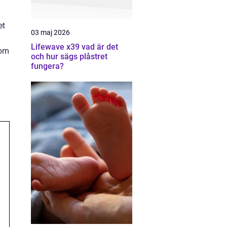
et
03 maj 2026
Lifewave x39 vad är det
nom
och hur sägs plåstret
fungera?