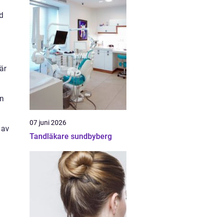
d
är
an
07 juni 2026
 av
Tandläkare sundbyberg