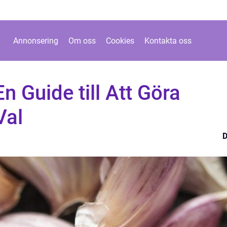
Annonsering
Om oss
Cookies
Kontakta oss
n Guide till Att Göra
Val
D