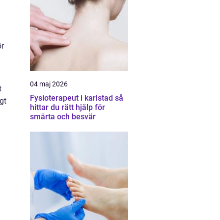
ör
04 maj 2026
t
Fysioterapeut i karlstad så
gt
hittar du rätt hjälp för
smärta och besvär