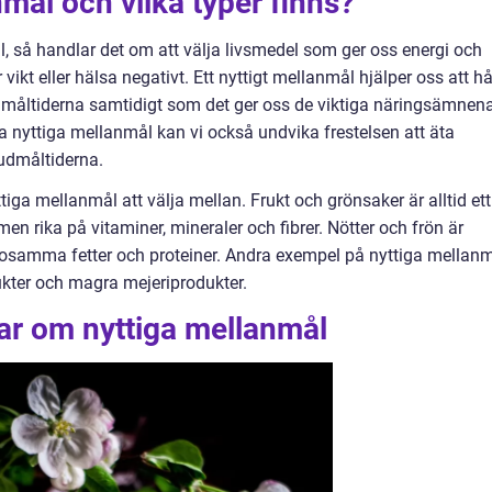
mål och vilka typer finns?
l, så handlar det om att välja livsmedel som ger oss energi och
vikt eller hälsa negativt. Ett nyttigt mellanmål hjälper oss att hå
n måltiderna samtidigt som det ger oss de viktiga näringsämnen
a nyttiga mellanmål kan vi också undvika frestelsen att äta
vudmåltiderna.
tiga mellanmål att välja mellan. Frukt och grönsaker är alltid ett
 men rika på vitaminer, mineraler och fibrer. Nötter och frön är
sosamma fetter och proteiner. Andra exempel på nyttiga mellan
ukter och magra mejeriprodukter.
ar om nyttiga mellanmål