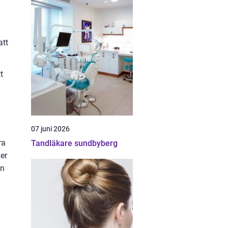
att
t
07 juni 2026
ra
Tandläkare sundbyberg
der
en