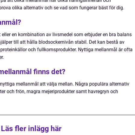
på att olika mellanmål har olika näringsinnehåll och
 prova olika alternativ och se vad som fungerar bäst för dig.
lanmål?
t eller en kombination av livsmedel som erbjuder en bra balans
älper till att hålla blodsockernivån stabil. Det kan bestå av
a proteinkällor och fullkornsprodukter. Nyttiga mellanmål är ofta
er.
 mellanmål finns det?
nyttiga mellanmål att välja mellan. Några populära alternativ
ötter och frön, magra mejeriprodukter samt havregryn och
Läs fler inlägg här