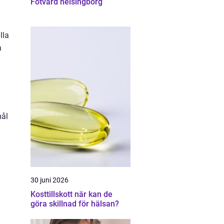
Fotvård helsingborg
lla
a
mål
30 juni 2026
Kosttillskott när kan de
göra skillnad för hälsan?