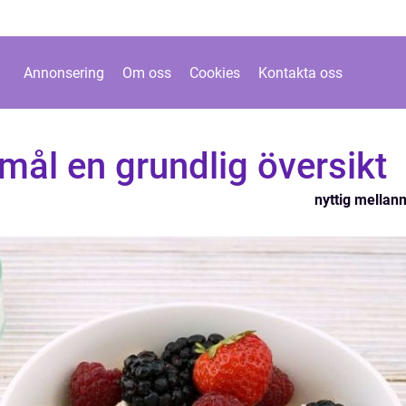
Annonsering
Om oss
Cookies
Kontakta oss
mål en grundlig översikt
nyttig mellan