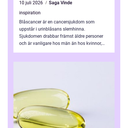
10 juli 2026
Saga Vinde
inspiration
Blåscancer är en cancersjukdom som
uppstår i urinblåsans slemhinna.
Sjukdomen drabbar främst äldre personer
och är vanligare hos män än hos kvinnor,
men alla kan insjukna. Ju tidigare
förändringarna u...