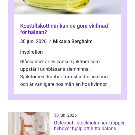
Kosttillskott när kan de göra skillnad
för hälsan?
30 juni 2026
Mikaela Bergholm
inspiration
Blåscancer är en cancersjukdom som
uppstår i urinblåsans slemhinna.
Sjukdomen drabbar främst äldre personer
och är vanligare hos män än hos kvinnor,
men alla kan insjukna. Ju tidigare
förändringarna u...
30 juni 2026
Osteopat i stockholm när kroppen
behöver hjälp att hitta balans