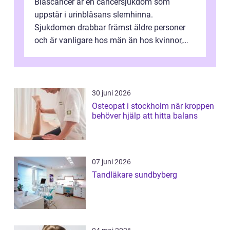
Blåscancer är en cancersjukdom som
uppstår i urinblåsans slemhinna.
Sjukdomen drabbar främst äldre personer
och är vanligare hos män än hos kvinnor,
men alla kan insjukna. Ju tidigare
förändringarna u...
30 juni 2026
Osteopat i stockholm när kroppen
behöver hjälp att hitta balans
07 juni 2026
Tandläkare sundbyberg