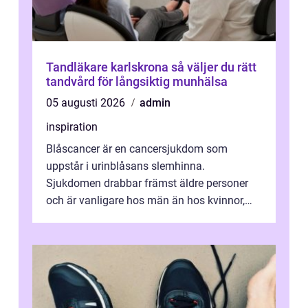
Tandläkare karlskrona så väljer du rätt
tandvård för långsiktig munhälsa
05 augusti 2026
admin
inspiration
Blåscancer är en cancersjukdom som
uppstår i urinblåsans slemhinna.
Sjukdomen drabbar främst äldre personer
och är vanligare hos män än hos kvinnor,
men alla kan insjukna. Ju tidigare
förändringarna u...