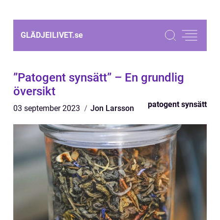
GLÄDJEILIVET.
se
”Patogent synsätt” – En grundlig
översikt
patogent synsätt
03 september 2023
Jon Larsson