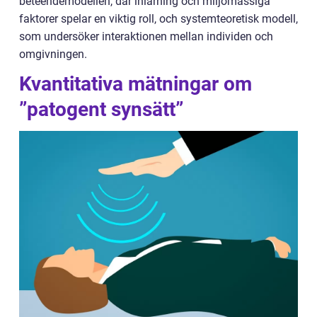
beteendemodellen, där inlärning och miljömässiga
faktorer spelar en viktig roll, och systemteoretisk modell,
som undersöker interaktionen mellan individen och
omgivningen.
Kvantitativa mätningar om
”patogent synsätt”