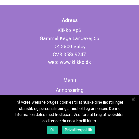
Adress
web:
www.klikko.dk
Menu
Annonsering
Om oss
På vores website bruges cookies til at huske dine indstillinger,
Cookies
statistik og personalisering af indhold og annoncer. Denne
information deles med tredjepart. Ved fortsat brug af websiden
Kontakta oss
godkender du cookiepolitikken.
Sitemap
Ok
Privatlivspolitik