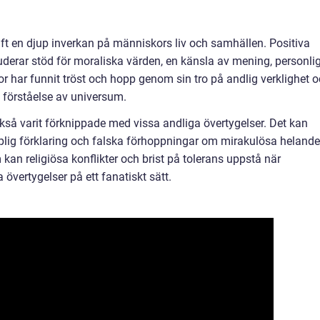
aft en djup inverkan på människors liv och samhällen. Positiva
uderar stöd för moraliska värden, en känsla av mening, personli
or har funnit tröst och hopp genom sin tro på andlig verklighet 
e förståelse av universum.
kså varit förknippade med vissa andliga övertygelser. Det kan
plig förklaring och falska förhoppningar om mirakulösa helande
kan religiösa konflikter och brist på tolerans uppstå när
 övertygelser på ett fanatiskt sätt.