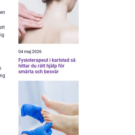
 en
att
ig
04 maj 2026
Fysioterapeut i karlstad så
hittar du rätt hjälp för
s
smärta och besvär
ing