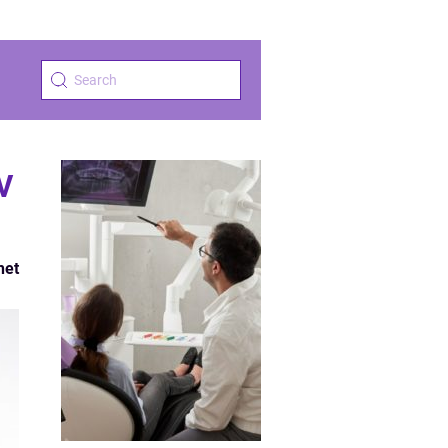
v
het