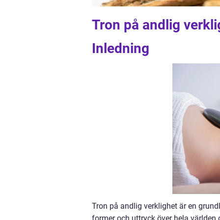
Tron på andlig verkl
Inledning
Tron på andlig verklighet är en grun
former och uttryck över hela världen