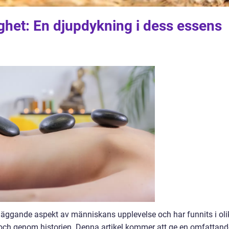
ighet: En djupdykning i dess essens
dläggande aspekt av människans upplevelse och har funnits i oli
 och genom historien. Denna artikel kommer att ge en omfattand