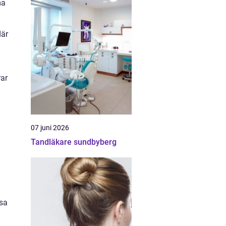
ma
där
rar
07 juni 2026
Tandläkare sundbyberg
a
ssa