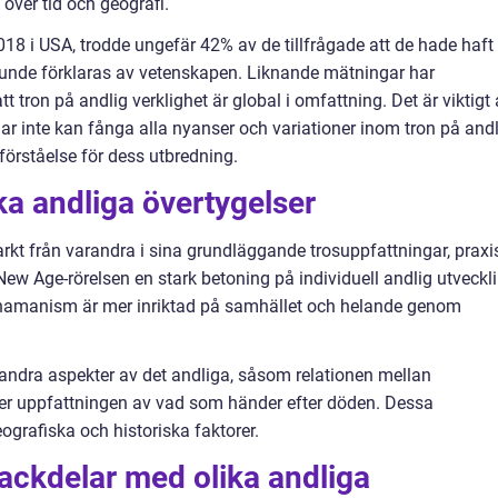
över tid och geografi.
18 i USA, trodde ungefär 42% av de tillfrågade att de hade haft
kunde förklaras av vetenskapen. Liknande mätningar har
t tron på andlig verklighet är global i omfattning. Det är viktigt 
r inte kan fånga alla nyanser och variationer inom tron på andl
förståelse för dess utbredning.
ka andliga övertygelser
tarkt från varandra i sina grundläggande trosuppfattningar, praxi
New Age-rörelsen en stark betoning på individuell andlig utveckl
shamanism är mer inriktad på samhället och helande genom
 andra aspekter av det andliga, såsom relationen mellan
er uppfattningen av vad som händer efter döden. Dessa
eografiska och historiska faktorer.
nackdelar med olika andliga