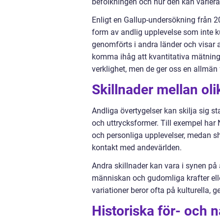
befolkningen och hur den kan variera 
Enligt en Gallup-undersökning från 20
form av andlig upplevelse som inte 
genomförts i andra länder och visar at
komma ihåg att kvantitativa mätninga
verklighet, men de ger oss en allmän 
Skillnader mellan oli
Andliga övertygelser kan skilja sig s
och uttrycksformer. Till exempel har 
och personliga upplevelser, medan 
kontakt med andevärlden.
Andra skillnader kan vara i synen på
människan och gudomliga krafter ell
variationer beror ofta på kulturella, g
Historiska för- och 