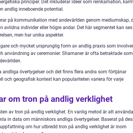
nergetiska principer. Det inkluderar idéer som reinkarnation, kar
en andlig inneboende potential.
kuserar på kommunikation med andevärlden genom mediumskap, 
n avlidna individer eller högre andar. Det här segmentet kan ses
relsen, men har unika aspekter.
are och mycket ursprunglig form av andlig praxis som involve
ch användning av ceremonier. Shamaner är ofta betraktade som
devärlden.
 andliga övertygelser och det finns flera andra som förtjänar
 och geografisk kontext kan populariteten variera för varje
ar om tron på andlig verklighet
sten av tron på andlig verklighet. En vanlig metod är att använd
samla in data om människors andliga övertygelser. Baserat på de
 uppfattning om hur utbredd tron på andlig verklighet är inom