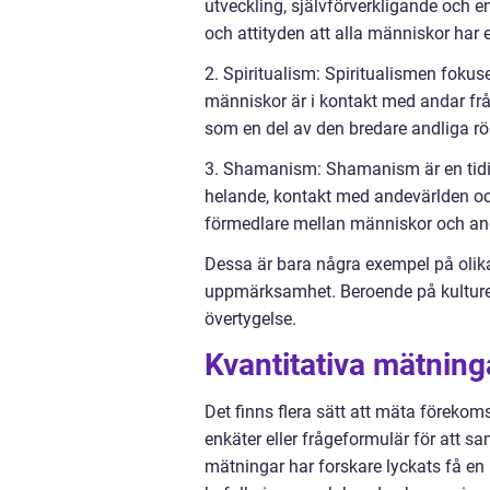
utveckling, självförverkligande och e
och attityden att alla människor har 
2. Spiritualism: Spiritualismen fo
människor är i kontakt med andar frå
som en del av den bredare andliga rö
3. Shamanism: Shamanism är en tidig
helande, kontakt med andevärlden o
förmedlare mellan människor och an
Dessa är bara några exempel på olika
uppmärksamhet. Beroende på kulturell
övertygelse.
Kvantitativa mätning
Det finns flera sätt att mäta förekom
enkäter eller frågeformulär för att 
mätningar har forskare lyckats få en