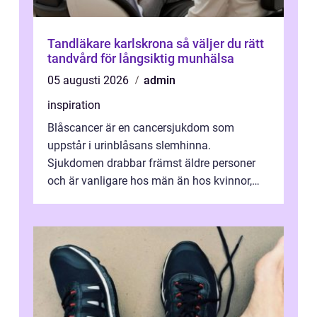
Tandläkare karlskrona så väljer du rätt
tandvård för långsiktig munhälsa
05 augusti 2026
admin
inspiration
Blåscancer är en cancersjukdom som
uppstår i urinblåsans slemhinna.
Sjukdomen drabbar främst äldre personer
och är vanligare hos män än hos kvinnor,
men alla kan insjukna. Ju tidigare
förändringarna u...