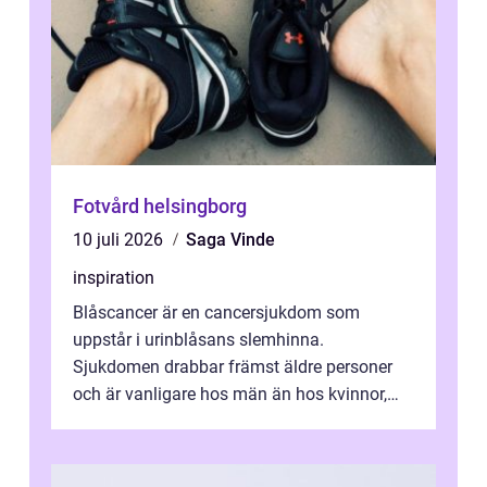
Fotvård helsingborg
10 juli 2026
Saga Vinde
inspiration
Blåscancer är en cancersjukdom som
uppstår i urinblåsans slemhinna.
Sjukdomen drabbar främst äldre personer
och är vanligare hos män än hos kvinnor,
men alla kan insjukna. Ju tidigare
förändringarna u...