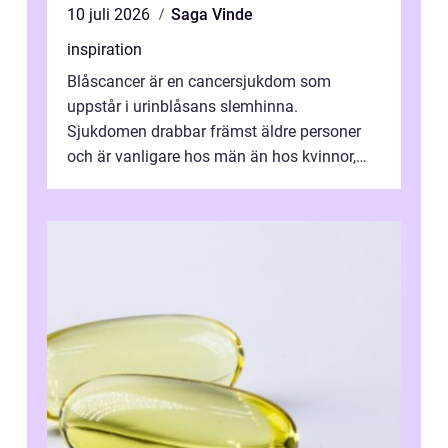
10 juli 2026
Saga Vinde
inspiration
Blåscancer är en cancersjukdom som
uppstår i urinblåsans slemhinna.
Sjukdomen drabbar främst äldre personer
och är vanligare hos män än hos kvinnor,
men alla kan insjukna. Ju tidigare
förändringarna u...