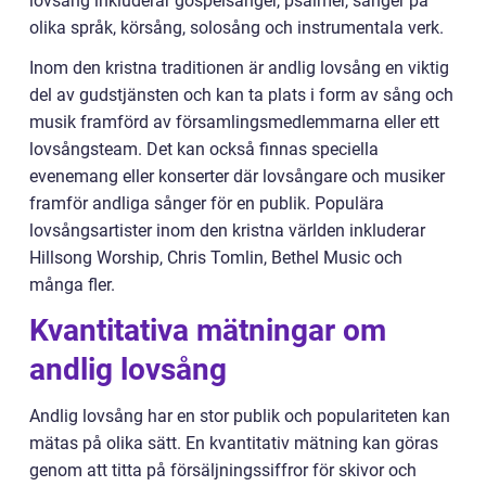
lovsång inkluderar gospelsånger, psalmer, sånger på
olika språk, körsång, solosång och instrumentala verk.
Inom den kristna traditionen är andlig lovsång en viktig
del av gudstjänsten och kan ta plats i form av sång och
musik framförd av församlingsmedlemmarna eller ett
lovsångsteam. Det kan också finnas speciella
evenemang eller konserter där lovsångare och musiker
framför andliga sånger för en publik. Populära
lovsångsartister inom den kristna världen inkluderar
Hillsong Worship, Chris Tomlin, Bethel Music och
många fler.
Kvantitativa mätningar om
andlig lovsång
Andlig lovsång har en stor publik och populariteten kan
mätas på olika sätt. En kvantitativ mätning kan göras
genom att titta på försäljningssiffror för skivor och