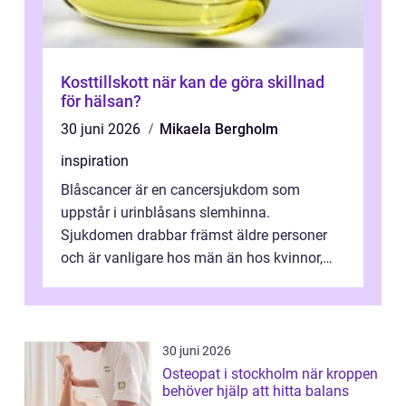
Kosttillskott när kan de göra skillnad
för hälsan?
30 juni 2026
Mikaela Bergholm
inspiration
Blåscancer är en cancersjukdom som
uppstår i urinblåsans slemhinna.
Sjukdomen drabbar främst äldre personer
och är vanligare hos män än hos kvinnor,
men alla kan insjukna. Ju tidigare
förändringarna u...
30 juni 2026
Osteopat i stockholm när kroppen
behöver hjälp att hitta balans