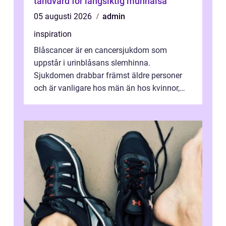
tandvård för långsiktig munhälsa
05 augusti 2026
admin
inspiration
Blåscancer är en cancersjukdom som
uppstår i urinblåsans slemhinna.
Sjukdomen drabbar främst äldre personer
och är vanligare hos män än hos kvinnor,
men alla kan insjukna. Ju tidigare
förändringarna u...