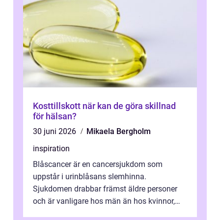
Kosttillskott när kan de göra skillnad
för hälsan?
30 juni 2026
Mikaela Bergholm
inspiration
Blåscancer är en cancersjukdom som
uppstår i urinblåsans slemhinna.
Sjukdomen drabbar främst äldre personer
och är vanligare hos män än hos kvinnor,
men alla kan insjukna. Ju tidigare