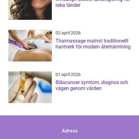
raka tänder
02 april 2026
Thaimassage malmö traditionellt
hantverk för modern återhämtning
01 april 2026
Blåscancer symtom, diagnos och
vägen genom vården
Adress