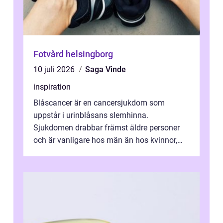
Fotvård helsingborg
10 juli 2026
Saga Vinde
inspiration
Blåscancer är en cancersjukdom som
uppstår i urinblåsans slemhinna.
Sjukdomen drabbar främst äldre personer
och är vanligare hos män än hos kvinnor,
men alla kan insjukna. Ju tidigare
förändringarna u...