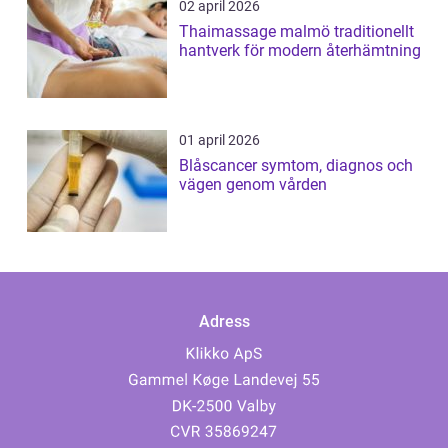
02 april 2026
Thaimassage malmö traditionellt
hantverk för modern återhämtning
01 april 2026
Blåscancer symtom, diagnos och
vägen genom vården
Adress