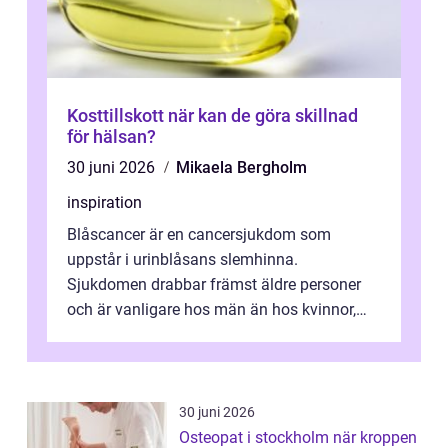
Kosttillskott när kan de göra skillnad
för hälsan?
30 juni 2026
Mikaela Bergholm
inspiration
Blåscancer är en cancersjukdom som
uppstår i urinblåsans slemhinna.
Sjukdomen drabbar främst äldre personer
och är vanligare hos män än hos kvinnor,
men alla kan insjukna. Ju tidigare
förändringarna u...
30 juni 2026
Osteopat i stockholm när kroppen