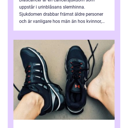
uppstår i urinblåsans slemhinna.
Sjukdomen drabbar främst äldre personer
och är vanligare hos män än hos kvinnor,
men alla kan insjukna. Ju tidigare
förändringarna u...