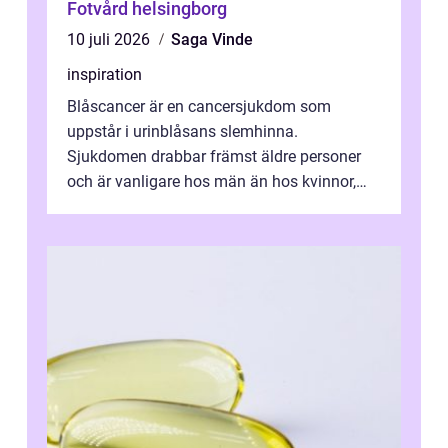
Fotvård helsingborg
10 juli 2026
Saga Vinde
inspiration
Blåscancer är en cancersjukdom som
uppstår i urinblåsans slemhinna.
Sjukdomen drabbar främst äldre personer
och är vanligare hos män än hos kvinnor,
men alla kan insjukna. Ju tidigare
förändringarna u...