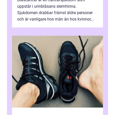
uppstår i urinblåsans slemhinna.
Sjukdomen drabbar främst äldre personer
och är vanligare hos män än hos kvinnor,
men alla kan insjukna. Ju tidigare
förändringarna u...