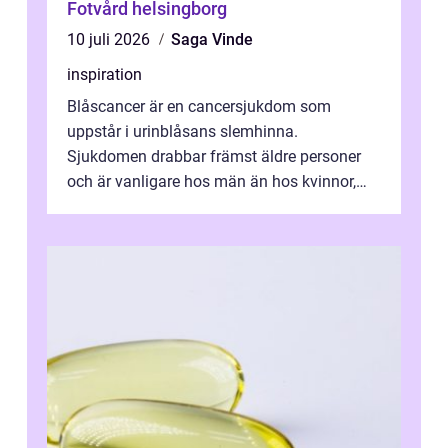
Fotvård helsingborg
10 juli 2026
Saga Vinde
inspiration
Blåscancer är en cancersjukdom som
uppstår i urinblåsans slemhinna.
Sjukdomen drabbar främst äldre personer
och är vanligare hos män än hos kvinnor,
men alla kan insjukna. Ju tidigare
förändringarna u...