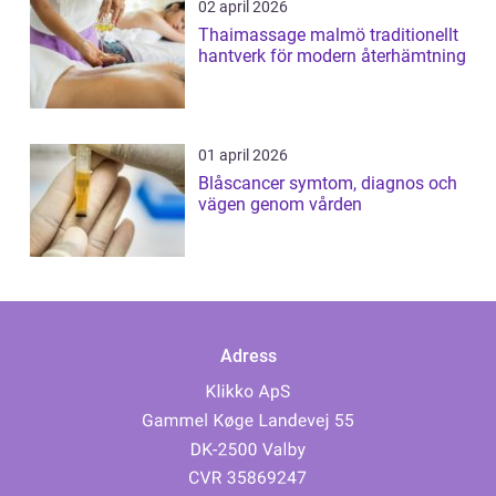
02 april 2026
Thaimassage malmö traditionellt
hantverk för modern återhämtning
01 april 2026
Blåscancer symtom, diagnos och
vägen genom vården
Adress