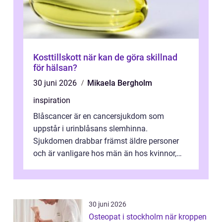
Kosttillskott när kan de göra skillnad
för hälsan?
30 juni 2026
Mikaela Bergholm
inspiration
Blåscancer är en cancersjukdom som
uppstår i urinblåsans slemhinna.
Sjukdomen drabbar främst äldre personer
och är vanligare hos män än hos kvinnor,
men alla kan insjukna. Ju tidigare
förändringarna u...
30 juni 2026
Osteopat i stockholm när kroppen