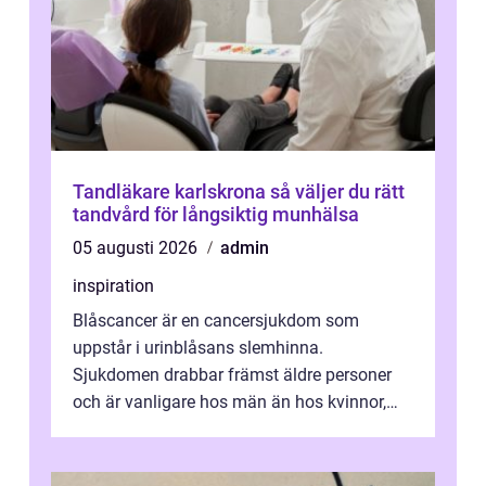
Tandläkare karlskrona så väljer du rätt
tandvård för långsiktig munhälsa
05 augusti 2026
admin
inspiration
Blåscancer är en cancersjukdom som
uppstår i urinblåsans slemhinna.
Sjukdomen drabbar främst äldre personer
och är vanligare hos män än hos kvinnor,
men alla kan insjukna. Ju tidigare
förändringarna u...