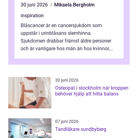
30 juni 2026
Mikaela Bergholm
inspiration
Blåscancer är en cancersjukdom som
uppstår i urinblåsans slemhinna.
Sjukdomen drabbar främst äldre personer
och är vanligare hos män än hos kvinnor,
men alla kan insjukna. Ju tidigare
förändringarna u...
30 juni 2026
Osteopat i stockholm när kroppen
behöver hjälp att hitta balans
07 juni 2026
Tandläkare sundbyberg