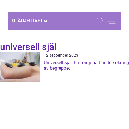
GLÄDJEILIVET.
se
universell själ
12 september 2023
Universell själ: En fördjupad undersökning
av begreppet