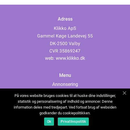
Adress
web:
www.klikko.dk
Menu
Annonsering
Om oss
På vores website bruges cookies til at huske dine indstillinger,
Cookies
statistik og personalisering af indhold og annoncer. Denne
information deles med tredjepart. Ved fortsat brug af websiden
Kontakta oss
godkender du cookiepolitikken.
Sitemap
Ok
Privatlivspolitik