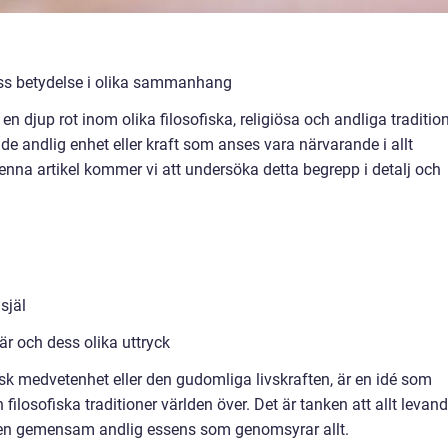
 dess betydelse i olika sammanhang
en djup rot inom olika filosofiska, religiösa och andliga tradition
e andlig enhet eller kraft som anses vara närvarande i allt
enna artikel kommer vi att undersöka detta begrepp i detalj och
själ
 är och dess olika uttryck
sk medvetenhet eller den gudomliga livskraften, är en idé som
losofiska traditioner världen över. Det är tanken att allt levan
 en gemensam andlig essens som genomsyrar allt.