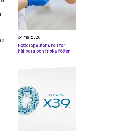
nns
t
04 maj 2026
att
Fotterapeutens roll för
hållbara och friska fötter
n