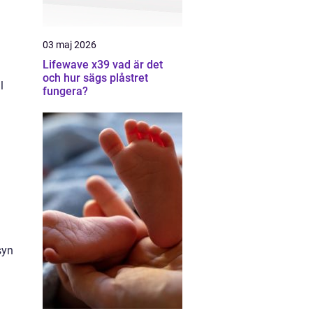
03 maj 2026
Lifewave x39 vad är det
och hur sägs plåstret
l
fungera?
syn