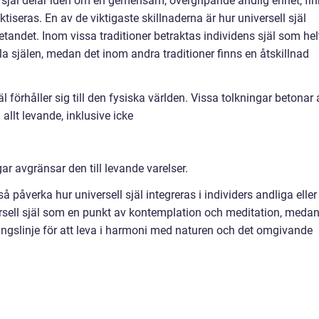
l själ delar idén om en gemensam, övergripande andlig enhet, fi
ktiseras. En av de viktigaste skillnaderna är hur universell själ
dvetandet. Inom vissa traditioner betraktas individens själ som hel
la själen, medan det inom andra traditioner finns en åtskillnad
l förhåller sig till den fysiska världen. Vissa tolkningar betonar 
allt levande, inklusive icke
r avgränsar den till levande varelser.
å påverka hur universell själ integreras i individers andliga eller
versell själ som en punkt av kontemplation och meditation, meda
ngslinje för att leva i harmoni med naturen och det omgivande