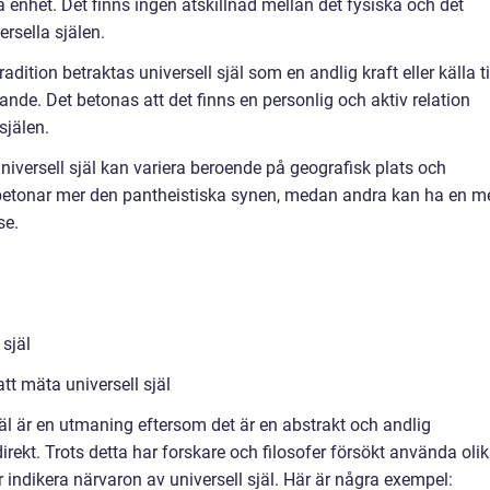
 enhet. Det finns ingen åtskillnad mellan det fysiska och det
ersella själen.
dition betraktas universell själ som en andlig kraft eller källa ti
de. Det betonas att det finns en personlig och aktiv relation
själen.
universell själ kan variera beroende på geografisk plats och
r betonar mer den pantheistiska synen, medan andra kan ha en m
se.
själ
tt mäta universell själ
själ är en utmaning eftersom det är en abstrakt och andlig
rekt. Trots detta har forskare och filosofer försökt använda oli
r indikera närvaron av universell själ. Här är några exempel: