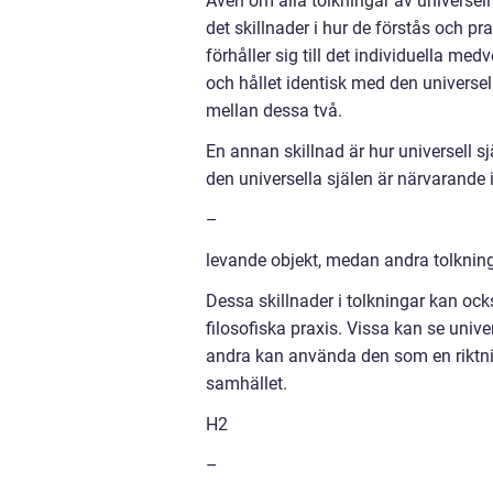
Även om alla tolkningar av universel
det skillnader i hur de förstås och pra
förhåller sig till det individuella me
och hållet identisk med den universel
mellan dessa två.
En annan skillnad är hur universell sjä
den universella själen är närvarande i 
–
levande objekt, medan andra tolkninga
Dessa skillnader i tolkningar kan ocks
filosofiska praxis. Vissa kan se uni
andra kan använda den som en riktni
samhället.
H2
–