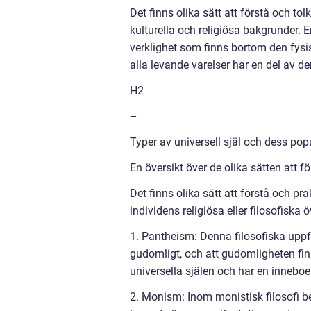
Det finns olika sätt att förstå och to
kulturella och religiösa bakgrunder. E
verklighet som finns bortom den fysis
alla levande varelser har en del av de
H2
–
Typer av universell själ och dess popu
En översikt över de olika sätten att fö
Det finns olika sätt att förstå och pr
individens religiösa eller filosofiska 
1. Pantheism: Denna filosofiska uppfa
gudomligt, och att gudomligheten finns
universella själen och har en innebo
2. Monism: Inom monistisk filosofi be