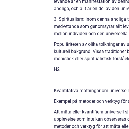
levande är en manifestation av denna
andliga, och allt är en del av den univ
3. Spiritualism: Inom denna andliga tra
medvetande som genomsyrar allt levan
mellan individen och den universella 
Populäriteten av olika tolkningar av 
kulturell bakgrund. Vissa traditione
monistisk eller spiritualistisk förståel
H2
–
Kvantitativa mätningar om universell 
Exempel på metoder och verktyg för a
Att mäta eller kvantifiera universell 
upplevelse som inte kan observeras di
metoder och verktyg för att mäta elle