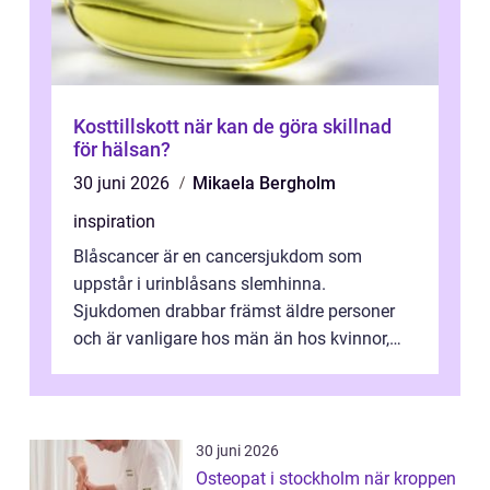
Kosttillskott när kan de göra skillnad
för hälsan?
30 juni 2026
Mikaela Bergholm
inspiration
Blåscancer är en cancersjukdom som
uppstår i urinblåsans slemhinna.
Sjukdomen drabbar främst äldre personer
och är vanligare hos män än hos kvinnor,
men alla kan insjukna. Ju tidigare
förändringarna u...
30 juni 2026
Osteopat i stockholm när kroppen