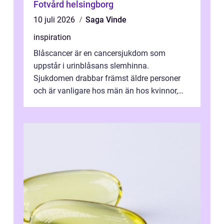
Fotvård helsingborg
10 juli 2026
Saga Vinde
inspiration
Blåscancer är en cancersjukdom som
uppstår i urinblåsans slemhinna.
Sjukdomen drabbar främst äldre personer
och är vanligare hos män än hos kvinnor,
men alla kan insjukna. Ju tidigare
förändringarna u...