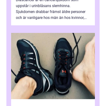
uppstår i urinblåsans slemhinna.
Sjukdomen drabbar främst äldre personer
och är vanligare hos män än hos kvinnor,
men alla kan insjukna. Ju tidigare
förändringarna u...