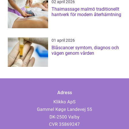
02 april 2026
Thaimassage malmö traditionellt
hantverk för modern återhämtning
01 april 2026
Blåscancer symtom, diagnos och
vägen genom vården
Adress