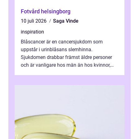
Fotvård helsingborg
10 juli 2026
Saga Vinde
inspiration
Blåscancer är en cancersjukdom som
uppstår i urinblåsans slemhinna.
Sjukdomen drabbar främst äldre personer
och är vanligare hos män än hos kvinnor,
men alla kan insjukna. Ju tidigare
förändringarna u...