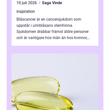
10 juli 2026
Saga Vinde
inspiration
Blåscancer är en cancersjukdom som
uppstår i urinblåsans slemhinna.
Sjukdomen drabbar främst äldre personer
och är vanligare hos män än hos kvinnor,
men alla kan insjukna. Ju tidigare
förändringarna u...