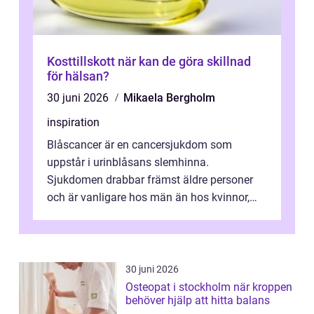
Kosttillskott när kan de göra skillnad
för hälsan?
30 juni 2026
Mikaela Bergholm
inspiration
Blåscancer är en cancersjukdom som
uppstår i urinblåsans slemhinna.
Sjukdomen drabbar främst äldre personer
och är vanligare hos män än hos kvinnor,
men alla kan insjukna. Ju tidigare
förändringarna u...
30 juni 2026
Osteopat i stockholm när kroppen
behöver hjälp att hitta balans