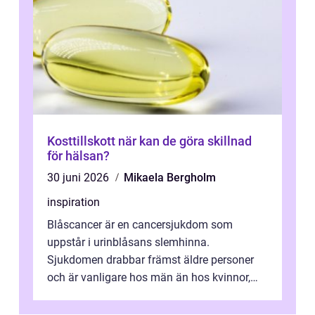
Kosttillskott när kan de göra skillnad
för hälsan?
30 juni 2026
Mikaela Bergholm
inspiration
Blåscancer är en cancersjukdom som
uppstår i urinblåsans slemhinna.
Sjukdomen drabbar främst äldre personer
och är vanligare hos män än hos kvinnor,
men alla kan insjukna. Ju tidigare
förändringarna u...