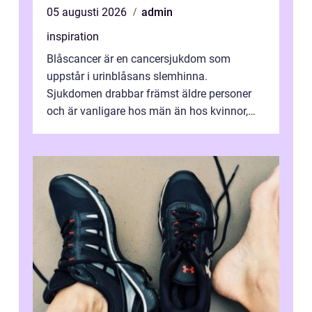
05 augusti 2026
admin
inspiration
Blåscancer är en cancersjukdom som
uppstår i urinblåsans slemhinna.
Sjukdomen drabbar främst äldre personer
och är vanligare hos män än hos kvinnor,
men alla kan insjukna. Ju tidigare
förändringarna u...