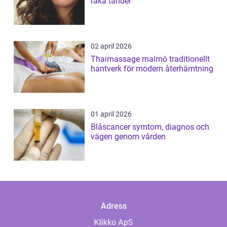
raka tänder
02 april 2026
Thaimassage malmö traditionellt
hantverk för modern återhämtning
01 april 2026
Blåscancer symtom, diagnos och
vägen genom vården
Adress