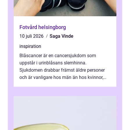
Fotvård helsingborg
10 juli 2026
Saga Vinde
inspiration
Blåscancer är en cancersjukdom som
uppstår i urinblåsans slemhinna.
Sjukdomen drabbar främst äldre personer
och är vanligare hos män än hos kvinnor,
men alla kan insjukna. Ju tidigare
förändringarna u...