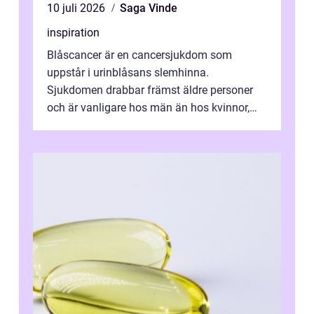
10 juli 2026
Saga Vinde
inspiration
Blåscancer är en cancersjukdom som
uppstår i urinblåsans slemhinna.
Sjukdomen drabbar främst äldre personer
och är vanligare hos män än hos kvinnor,
men alla kan insjukna. Ju tidigare
förändringarna u...