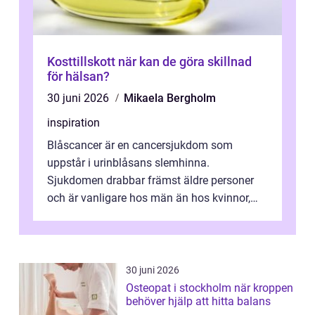
Kosttillskott när kan de göra skillnad
för hälsan?
30 juni 2026
Mikaela Bergholm
inspiration
Blåscancer är en cancersjukdom som
uppstår i urinblåsans slemhinna.
Sjukdomen drabbar främst äldre personer
och är vanligare hos män än hos kvinnor,
men alla kan insjukna. Ju tidigare
förändringarna u...
30 juni 2026
Osteopat i stockholm när kroppen
behöver hjälp att hitta balans