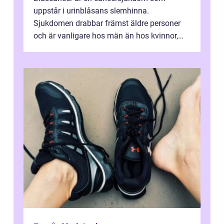
uppstår i urinblåsans slemhinna.
Sjukdomen drabbar främst äldre personer
och är vanligare hos män än hos kvinnor,
men alla kan insjukna. Ju tidigare
förändringarna u...