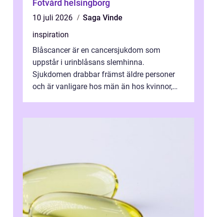
Fotvård helsingborg
10 juli 2026
Saga Vinde
inspiration
Blåscancer är en cancersjukdom som
uppstår i urinblåsans slemhinna.
Sjukdomen drabbar främst äldre personer
och är vanligare hos män än hos kvinnor,
men alla kan insjukna. Ju tidigare
förändringarna u...