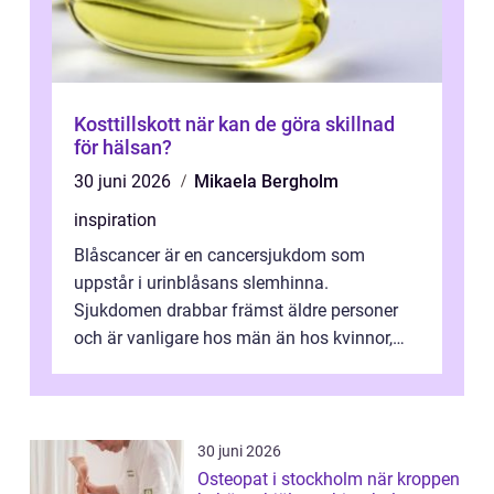
Kosttillskott när kan de göra skillnad
för hälsan?
30 juni 2026
Mikaela Bergholm
inspiration
Blåscancer är en cancersjukdom som
uppstår i urinblåsans slemhinna.
Sjukdomen drabbar främst äldre personer
och är vanligare hos män än hos kvinnor,
men alla kan insjukna. Ju tidigare
förändringarna u...
30 juni 2026
Osteopat i stockholm när kroppen