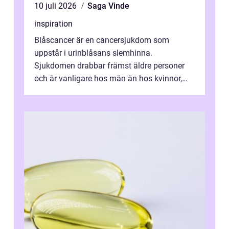
10 juli 2026
Saga Vinde
inspiration
Blåscancer är en cancersjukdom som
uppstår i urinblåsans slemhinna.
Sjukdomen drabbar främst äldre personer
och är vanligare hos män än hos kvinnor,
men alla kan insjukna. Ju tidigare
förändringarna u...