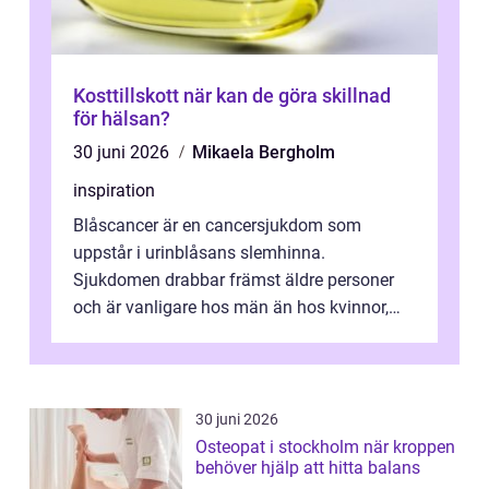
Kosttillskott när kan de göra skillnad
för hälsan?
30 juni 2026
Mikaela Bergholm
inspiration
Blåscancer är en cancersjukdom som
uppstår i urinblåsans slemhinna.
Sjukdomen drabbar främst äldre personer
och är vanligare hos män än hos kvinnor,
men alla kan insjukna. Ju tidigare
förändringarna u...
30 juni 2026
Osteopat i stockholm när kroppen
behöver hjälp att hitta balans