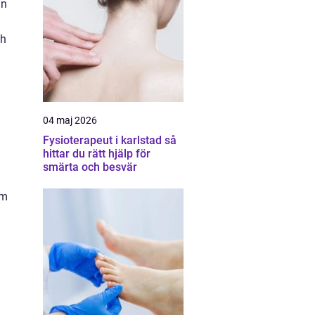
an
ch
04 maj 2026
Fysioterapeut i karlstad så
hittar du rätt hjälp för
smärta och besvär
om