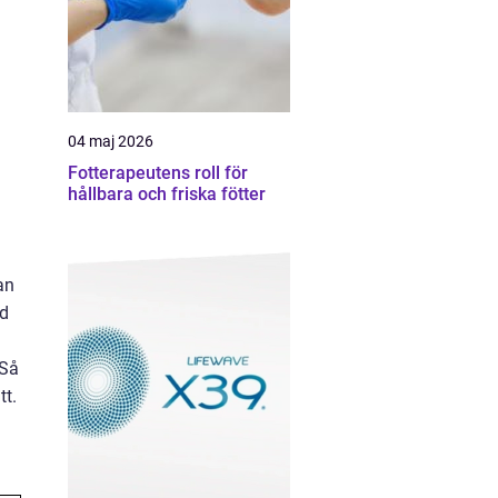
04 maj 2026
Fotterapeutens roll för
hållbara och friska fötter
an
id
 Så
tt.