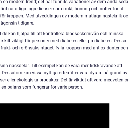
bara en modern trend; det har funnits variationer av dem ända sed
änt naturliga ingredienser som frukt, honung och nötter för att
ga för kroppen. Med utvecklingen av modern matlagningsteknik o
någonsin tidigare.
tt de kan hjälpa till att kontrollera blodsockernivån och minska
särskilt viktigt för personer med diabetes eller prediabetes. Dessa
ka frukt- och grönsaksintaget, fylla kroppen med antioxidanter och
sina nackdelar. Till exempel kan de vara mer tidskrävande att
v. Dessutom kan vissa nyttiga efterrätter vara dyrare på grund av
er eller ekologiska produkter. Det är viktigt att vara medveten 
a en balans som fungerar för varje person.