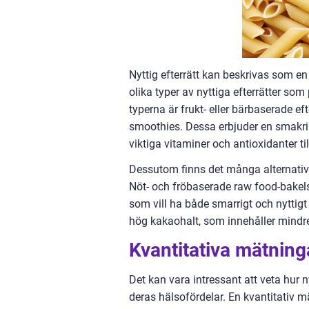
Nyttig efterrätt kan beskrivas som e
olika typer av nyttiga efterrätter so
typerna är frukt- eller bärbaserade ef
smoothies. Dessa erbjuder en smakrik
viktiga vitaminer och antioxidanter ti
Dessutom finns det många alternativ 
Nöt- och fröbaserade raw food-bakels
som vill ha både smarrigt och nytti
hög kakaohalt, som innehåller mindre
Kvantitativa mätninga
Det kan vara intressant att veta hur ny
deras hälsofördelar. En kvantitativ 