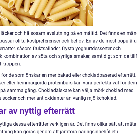
n läcker och hälsosam avslutning på en måltid. Det finns en mä
m passar olika kostpreferenser och behov. En av de mest populära
terrätter, såsom fruktsallader, frysta yoghurtdesserter och
 kombination av söta och syrliga smaker, samtidigt som de till
ll kroppen.
för de som önskar en mer bakad eller chokladbaserad efterrätt.
er eller hemmagjorda proteinbars kan vara perfekta val för dem
gt på samma gång. Chokladälskare kan välja mörk choklad med
 socker och mer antioxidanter än vanlig mjölkchoklad.
r av nyttig efterrätt
ttiga dessa efterrätter verkligen är. Det finns olika sätt att mäta
mätning kan göras genom att jämföra näringsinnehållet i