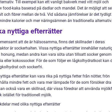
lternativ. Till exempel kan ett vanligt bakverk med vitt mjöl och
w food-kaka baserad på dadlar och mandel. Det är möjligt att se
alt och fibrer mellan de två. Vid sådana jämförelser är det tydligt
r mindre kalorier och mer näringsämnen än traditionella alternativ
a nyttiga efterrätter
r gemensamt att de är hälsosamma, finns det skillnader i deras
aktor är sockerhalten. Vissa nyttiga efterrätter innehåller naturli
r honung, medan andra kan vara söta utan tillsatt socker genom
 eller kokossocker. För de som följer en lågkolhydratkost kan 
ågkolhydrat och sockerfri.
ttiga efterrätter kan vara rika på nyttiga fetter från nötter, frön
hålla mindre fett och vara mer lämpade för de som försöker dra
kan också vara en skillnad, där vissa föredrar att använda mjölkf
istället för traditionell mjölk.
delar med olika nyttiga efterrätter