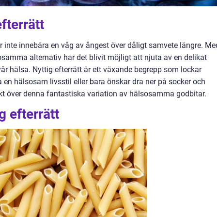
fterrätt
er inte innebära en våg av ångest över dåligt samvete längre. Me
ma alternativ har det blivit möjligt att njuta av en delikat
r hälsa. Nyttig efterrätt är ett växande begrepp som lockar
 en hälsosam livsstil eller bara önskar dra ner på socker och
sikt över denna fantastiska variation av hälsosamma godbitar.
g efterrätt