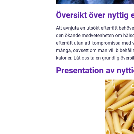
Översikt över nyttig e
Att avnjuta en utsökt efterrätt behöv
den ökande medvetenheten om hälsosam
efterrätt utan att kompromissa med vå
många, oavsett om man vill bibehålla
kalorier. Låt oss ta en grundlig över
Presentation av nytti