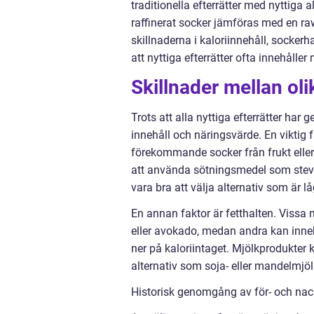
traditionella efterrätter med nyttiga a
raffinerat socker jämföras med en ra
skillnaderna i kaloriinnehåll, sockerh
att nyttiga efterrätter ofta innehålle
Skillnader mellan olik
Trots att alla nyttiga efterrätter ha
innehåll och näringsvärde. En viktig f
förekommande socker från frukt elle
att använda sötningsmedel som stevia
vara bra att välja alternativ som är l
En annan faktor är fetthalten. Vissa ny
eller avokado, medan andra kan inne
ner på kaloriintaget. Mjölkprodukter 
alternativ som soja- eller mandelmjölk 
Historisk genomgång av för- och nack