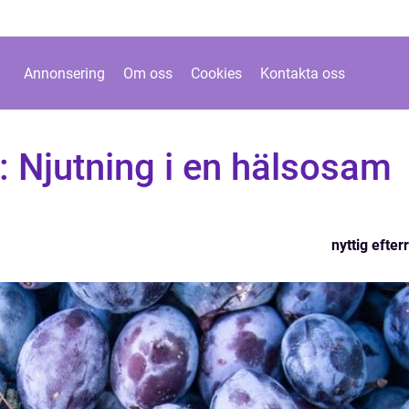
Annonsering
Om oss
Cookies
Kontakta oss
t: Njutning i en hälsosam
nyttig efterr