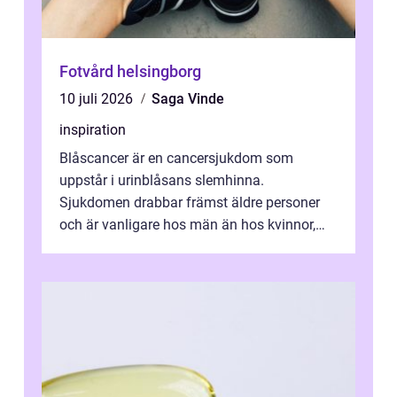
Fotvård helsingborg
10 juli 2026
Saga Vinde
inspiration
Blåscancer är en cancersjukdom som
uppstår i urinblåsans slemhinna.
Sjukdomen drabbar främst äldre personer
och är vanligare hos män än hos kvinnor,
men alla kan insjukna. Ju tidigare
förändringarna u...