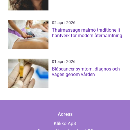
02 april 2026
Thaimassage malmö traditionellt
hantverk för modern återhämtning
01 april 2026
Blåscancer symtom, diagnos och
vägen genom vården
Adress