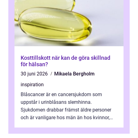
Kosttillskott när kan de göra skillnad
för hälsan?
30 juni 2026
Mikaela Bergholm
inspiration
Blåscancer är en cancersjukdom som
uppstår i urinblåsans slemhinna.
Sjukdomen drabbar främst äldre personer
och är vanligare hos män än hos kvinnor,
men alla kan insjukna. Ju tidigare
förändringarna u...