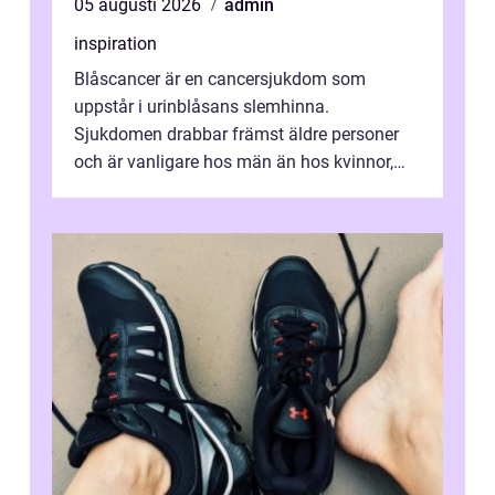
05 augusti 2026
admin
inspiration
Blåscancer är en cancersjukdom som
uppstår i urinblåsans slemhinna.
Sjukdomen drabbar främst äldre personer
och är vanligare hos män än hos kvinnor,
men alla kan insjukna. Ju tidigare
förändringarna u...