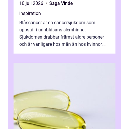
10 juli 2026
Saga Vinde
inspiration
Blåscancer är en cancersjukdom som
uppstår i urinblåsans slemhinna.
Sjukdomen drabbar främst äldre personer
och är vanligare hos män än hos kvinnor,
men alla kan insjukna. Ju tidigare
förändringarna u...