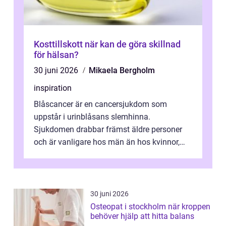
Kosttillskott när kan de göra skillnad
för hälsan?
30 juni 2026
Mikaela Bergholm
inspiration
Blåscancer är en cancersjukdom som
uppstår i urinblåsans slemhinna.
Sjukdomen drabbar främst äldre personer
och är vanligare hos män än hos kvinnor,
men alla kan insjukna. Ju tidigare
förändringarna u...
30 juni 2026
Osteopat i stockholm när kroppen
behöver hjälp att hitta balans