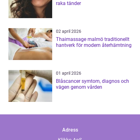
raka tänder
02 april 2026
Thaimassage malmö traditionellt
hantverk för modern återhämtning
01 april 2026
Blåscancer symtom, diagnos och
vägen genom vården
Adress