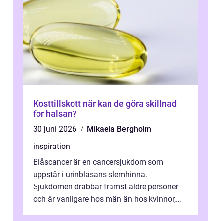
Kosttillskott när kan de göra skillnad
för hälsan?
30 juni 2026
Mikaela Bergholm
inspiration
Blåscancer är en cancersjukdom som
uppstår i urinblåsans slemhinna.
Sjukdomen drabbar främst äldre personer
och är vanligare hos män än hos kvinnor,
men alla kan insjukna. Ju tidigare