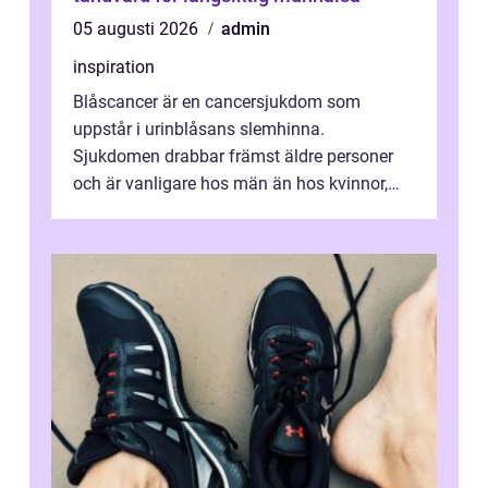
05 augusti 2026
admin
inspiration
Blåscancer är en cancersjukdom som
uppstår i urinblåsans slemhinna.
Sjukdomen drabbar främst äldre personer
och är vanligare hos män än hos kvinnor,
men alla kan insjukna. Ju tidigare
förändringarna u...