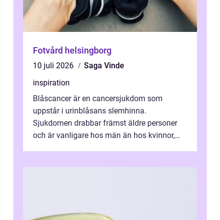
Fotvård helsingborg
10 juli 2026
Saga Vinde
inspiration
Blåscancer är en cancersjukdom som
uppstår i urinblåsans slemhinna.
Sjukdomen drabbar främst äldre personer
och är vanligare hos män än hos kvinnor,
men alla kan insjukna. Ju tidigare
förändringarna u...