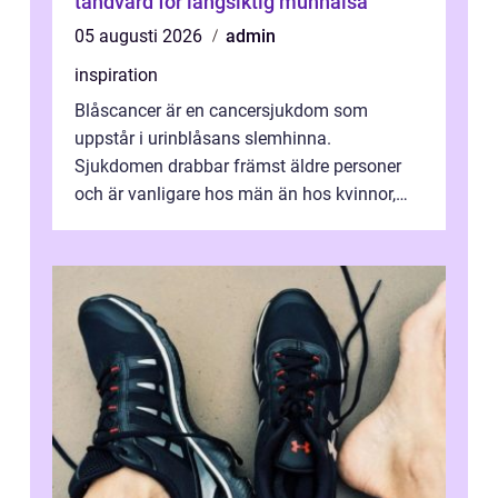
tandvård för långsiktig munhälsa
05 augusti 2026
admin
inspiration
Blåscancer är en cancersjukdom som
uppstår i urinblåsans slemhinna.
Sjukdomen drabbar främst äldre personer
och är vanligare hos män än hos kvinnor,
men alla kan insjukna. Ju tidigare
förändringarna u...