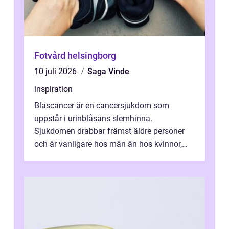
Fotvård helsingborg
10 juli 2026
Saga Vinde
inspiration
Blåscancer är en cancersjukdom som
uppstår i urinblåsans slemhinna.
Sjukdomen drabbar främst äldre personer
och är vanligare hos män än hos kvinnor,
men alla kan insjukna. Ju tidigare
förändringarna u...