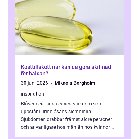
Kosttillskott när kan de göra skillnad
för hälsan?
30 juni 2026
Mikaela Bergholm
inspiration
Blåscancer är en cancersjukdom som
uppstår i urinblåsans slemhinna.
Sjukdomen drabbar främst äldre personer
och är vanligare hos män än hos kvinnor,
men alla kan insjukna. Ju tidigare