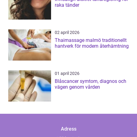
raka tänder
02 april 2026
Thaimassage malmö traditionellt
hantverk för modern återhämtning
01 april 2026
Blåscancer symtom, diagnos och
vägen genom vården
Adress