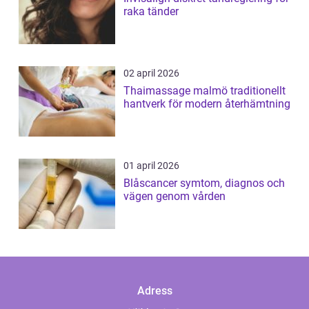
raka tänder
02 april 2026
Thaimassage malmö traditionellt
hantverk för modern återhämtning
01 april 2026
Blåscancer symtom, diagnos och
vägen genom vården
Adress