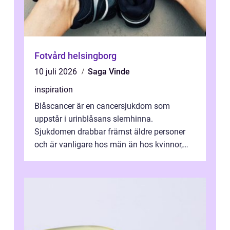
Fotvård helsingborg
10 juli 2026
Saga Vinde
inspiration
Blåscancer är en cancersjukdom som
uppstår i urinblåsans slemhinna.
Sjukdomen drabbar främst äldre personer
och är vanligare hos män än hos kvinnor,
men alla kan insjukna. Ju tidigare
förändringarna u...