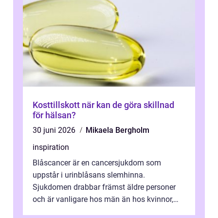
Kosttillskott när kan de göra skillnad
för hälsan?
30 juni 2026
Mikaela Bergholm
inspiration
Blåscancer är en cancersjukdom som
uppstår i urinblåsans slemhinna.
Sjukdomen drabbar främst äldre personer
och är vanligare hos män än hos kvinnor,
men alla kan insjukna. Ju tidigare