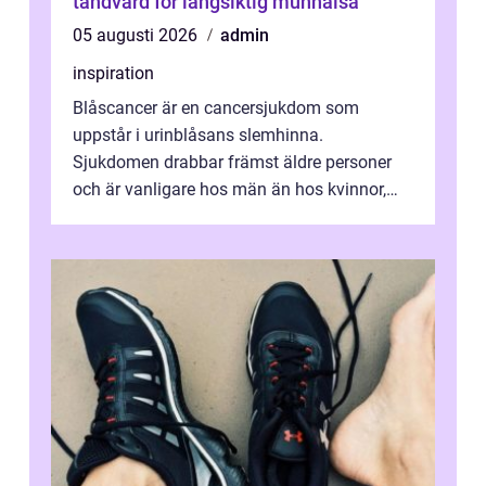
tandvård för långsiktig munhälsa
05 augusti 2026
admin
inspiration
Blåscancer är en cancersjukdom som
uppstår i urinblåsans slemhinna.
Sjukdomen drabbar främst äldre personer
och är vanligare hos män än hos kvinnor,
men alla kan insjukna. Ju tidigare
förändringarna u...