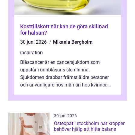
Kosttillskott när kan de göra skillnad
för hälsan?
30 juni 2026
Mikaela Bergholm
inspiration
Blåscancer är en cancersjukdom som
uppstår i urinblåsans slemhinna.
Sjukdomen drabbar främst äldre personer
och är vanligare hos män än hos kvinnor,
men alla kan insjukna. Ju tidigare
förändringarna u...
30 juni 2026
Osteopat i stockholm när kroppen
behöver hjälp att hitta balans