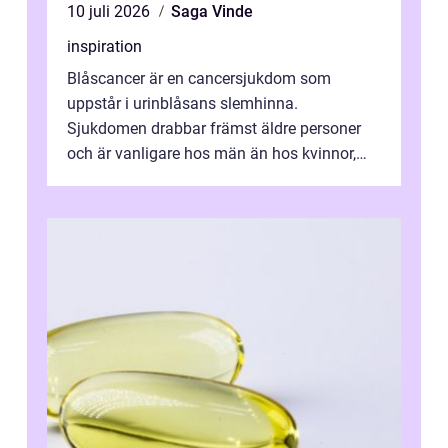
10 juli 2026
Saga Vinde
inspiration
Blåscancer är en cancersjukdom som
uppstår i urinblåsans slemhinna.
Sjukdomen drabbar främst äldre personer
och är vanligare hos män än hos kvinnor,
men alla kan insjukna. Ju tidigare
förändringarna u...