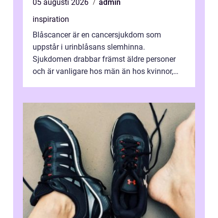
05 augusti 2026
admin
inspiration
Blåscancer är en cancersjukdom som
uppstår i urinblåsans slemhinna.
Sjukdomen drabbar främst äldre personer
och är vanligare hos män än hos kvinnor,
men alla kan insjukna. Ju tidigare
förändringarna u...