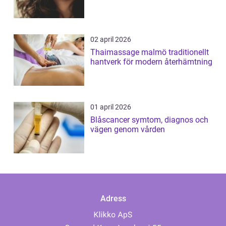
02 april 2026
Thaimassage malmö traditionellt
hantverk för modern återhämtning
01 april 2026
Blåscancer symtom, diagnos och
vägen genom vården
Adress