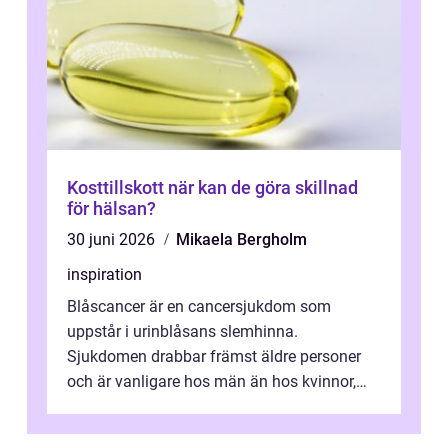
Kosttillskott när kan de göra skillnad
för hälsan?
30 juni 2026
Mikaela Bergholm
inspiration
Blåscancer är en cancersjukdom som
uppstår i urinblåsans slemhinna.
Sjukdomen drabbar främst äldre personer
och är vanligare hos män än hos kvinnor,
men alla kan insjukna. Ju tidigare
förändringarna u...