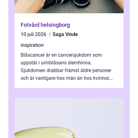
Fotvård helsingborg
10 juli 2026
Saga Vinde
inspiration
Blåscancer är en cancersjukdom som
uppstår i urinblåsans slemhinna.
Sjukdomen drabbar främst äldre personer
och är vanligare hos män än hos kvinnor,
men alla kan insjukna. Ju tidigare
förändringarna u...