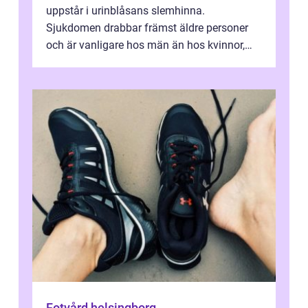
uppstår i urinblåsans slemhinna.
Sjukdomen drabbar främst äldre personer
och är vanligare hos män än hos kvinnor,
men alla kan insjukna. Ju tidigare
förändringarna u...
Fotvård helsingborg