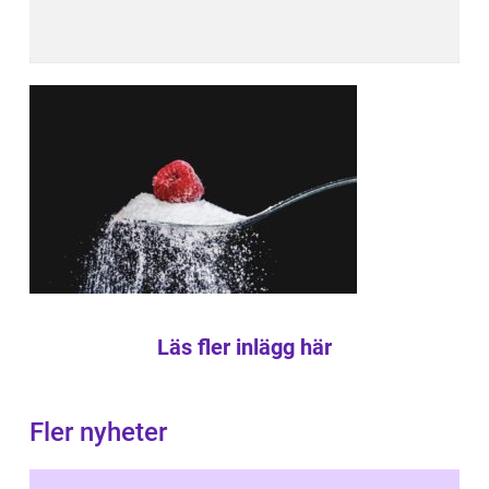
Läs fler inlägg här
Fler nyheter