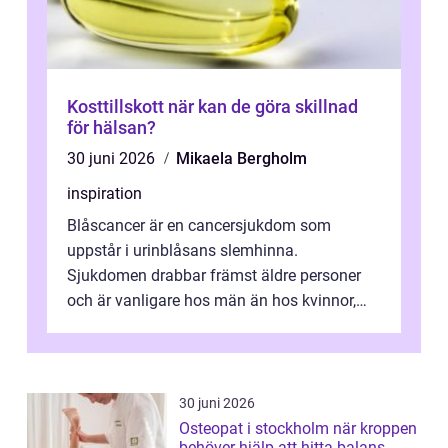
Kosttillskott när kan de göra skillnad
för hälsan?
30 juni 2026
Mikaela Bergholm
inspiration
Blåscancer är en cancersjukdom som
uppstår i urinblåsans slemhinna.
Sjukdomen drabbar främst äldre personer
och är vanligare hos män än hos kvinnor,
men alla kan insjukna. Ju tidigare
förändringarna u...
30 juni 2026
Osteopat i stockholm när kroppen
behöver hjälp att hitta balans