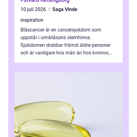
10 juli 2026
Saga Vinde
inspiration
Blåscancer är en cancersjukdom som
uppstår i urinblåsans slemhinna.
Sjukdomen drabbar främst äldre personer
och är vanligare hos män än hos kvinnor,
men alla kan insjukna. Ju tidigare
förändringarna u...