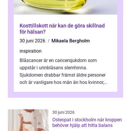
Kosttillskott när kan de göra skillnad
för hälsan?
30 juni 2026
Mikaela Bergholm
inspiration
Blåscancer är en cancersjukdom som
uppstår i urinblåsans slemhinna.
Sjukdomen drabbar främst äldre personer
och är vanligare hos män än hos kvinnor,
men alla kan insjukna. Ju tidigare
förändringarna u...
30 juni 2026
Osteopat i stockholm när kroppen
behöver hjälp att hitta balans