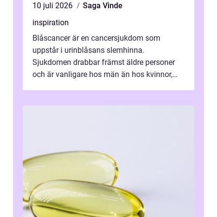
10 juli 2026
Saga Vinde
inspiration
Blåscancer är en cancersjukdom som
uppstår i urinblåsans slemhinna.
Sjukdomen drabbar främst äldre personer
och är vanligare hos män än hos kvinnor,
men alla kan insjukna. Ju tidigare
förändringarna u...