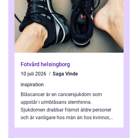
Fotvård helsingborg
10 juli 2026
Saga Vinde
inspiration
Blåscancer är en cancersjukdom som
uppstår i urinblåsans slemhinna.
Sjukdomen drabbar främst äldre personer
och är vanligare hos män än hos kvinnor,
men alla kan insjukna. Ju tidigare
förändringarna u...