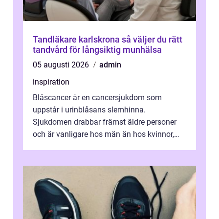
Tandläkare karlskrona så väljer du rätt
tandvård för långsiktig munhälsa
05 augusti 2026
admin
inspiration
Blåscancer är en cancersjukdom som
uppstår i urinblåsans slemhinna.
Sjukdomen drabbar främst äldre personer
och är vanligare hos män än hos kvinnor,
men alla kan insjukna. Ju tidigare
förändringarna u...